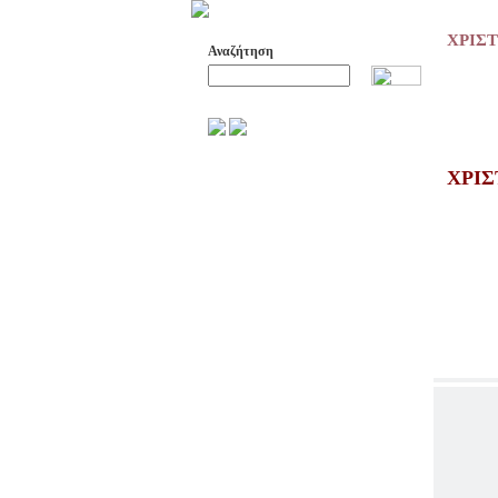
ΧΡΙΣΤ
Αναζήτηση
Προχωρημένη Αναζήτηση
ΑΡΧΕΙΟ ΕΛΛΗΝΙΚΟΥ ΧΟΡΟΥ
ΧΡΙΣ
ΣΚΟΠΟΙ- ΔΡΑΣΕΙΣ
ΔΙΟΙΚΗΣΗ
ΕΠΙΤΙΜΑ ΜΕΛΗ - ΕΦΟΡΟΙ
-ΣΥΜΒΟΥΛΟΙ
ΣΥΜΠΟΣΙΑ ΓΙΑ TH
ΜΕΤΑΒΑΣΗ ΤΟΥ ΧΟΡΟΥ ΑΠΟ
ΤΟ ΑΓΡΟΤΙΚΟ ΣΤΟ ΑΣΤΙΚΟ
ΣΥΜΠΟΣΙΑ
ΕΠΙΣΤΗΜΟΝΙΚΑ ΑΡΘΡΑ &
ΕΡΓΑΣΙΕΣ
ΟΛΑ ΤΑ ΑΡΘΡΑ
ΚΑΤΑΓΡΑΦΗ ΤΗΣ
ΜΟΥΣΙΚΟΧΟΡΕΥΤΙΚΗΣ