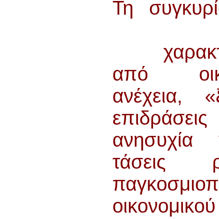
Τη συγκυρί
π
χαρακτηρ
από οικο
ανέχεια, «
επιδράσε
ανησυχία 
τάσεις ρ
παγκοσμιοπ
οικονομι