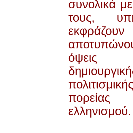
συνολικά με
ΠΑΡΑΔΟΣΗΣ ΤΟΥ ΝΟΜΟΥ
ΠΡΕΒΕΖΗΣ
τους, υπη
H ΜΟΥΣΙΚΟΧΟΡΕΥΤΙΚΗ
ΠΑΡΑΔΟΣΗ ΤΟΥ ΝΟΜΟΥ
ΠΡΕΒΕΖΗΣ
εκφράζο
ΠΑΓΚΟΣΜΙΟ ΣΥΝΕΔΡΙΟ
«COSMO ECHO - ΣΥΝΗΧΗΣΗ
ΤΩΝ ΛΑΩΝ ΤΗΣ ΓΗΣ»
αποτυπ
«COSMO ECHO» - GREECE 2007
όψεις
ΠΑΓΚΟΣΜΙΟ ΦΕΣΤΙΒΑΛ
ΧΟΡΟΥ «COSMO DANCE»
δημιουργική
ΦΕΣΤΙΒΑΛ ΧΟΡΟΥ ΣΤΗΝ
ΑΘΗΝΑ
πολιτισμική
πορεία
ελληνισμού.