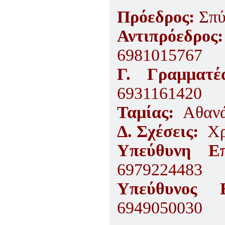
Πρόεδρος:
Σπύ
Αντιπρόε
6981015767
Γ. Γραμμα
6931161420
Ταμίας:
Αθανά
Δ. Σχέσεις:
Χρ
Υπεύθυνη Ε
6979224483
Υπεύθυνος 
6949050030