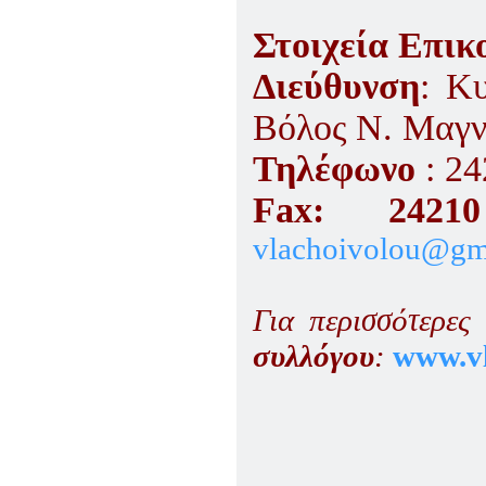
Στοιχεία Επικ
Διεύθυνση
: Κ
Βόλος Ν. Μαγν
Τηλέφωνο
: 24
Fax
: 242
vlachoivolou@gm
Για περισσότερες
συλλόγου
:
www
.
v