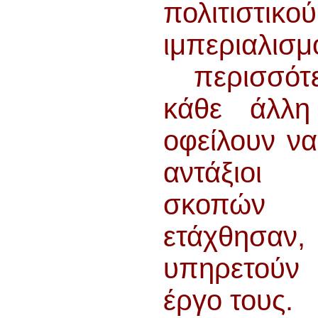
πολιτιστικού
ιμπεριαλισμ
περισσότ
κάθε άλλη
οφείλουν ν
αντάξιο
σκοπώ
ετάχθησ
υπηρετού
έργο τους.