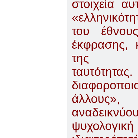
στοιχεία α
«ελληνικότ
του έθνου
έκφρασης, 
της ελλ
ταυτότητας.
διαφοροπ
άλλους»
αναδεικνύ
ψυχολογικ