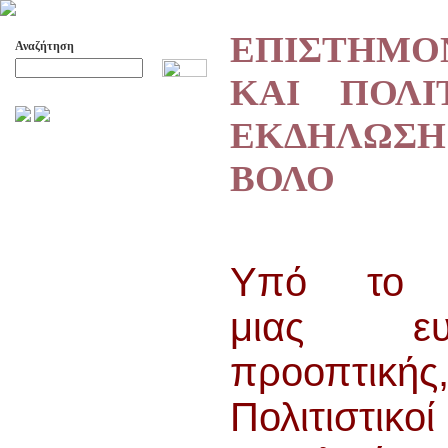
ΕΠΙΣΤΗΜΟ
Αναζήτηση
ΚΑΙ ΠΟΛΙ
Προχωρημένη Αναζήτηση
ΕΚΔΗΛΩΣ
ΑΡΧΕΙΟ ΕΛΛΗΝΙΚΟΥ ΧΟΡΟΥ
ΒΟΛΟ
ΣΚΟΠΟΙ- ΔΡΑΣΕΙΣ
ΔΙΟΙΚΗΣΗ
ΕΠΙΤΙΜΑ ΜΕΛΗ - ΕΦΟΡΟΙ
-ΣΥΜΒΟΥΛΟΙ
ΣΥΜΠΟΣΙΑ ΓΙΑ TH
Υπό το 
ΜΕΤΑΒΑΣΗ ΤΟΥ ΧΟΡΟΥ ΑΠΟ
ΤΟ ΑΓΡΟΤΙΚΟ ΣΤΟ ΑΣΤΙΚΟ
μιας ευρ
ΣΥΜΠΟΣΙΑ
ΕΠΙΣΤΗΜΟΝΙΚΑ ΑΡΘΡΑ &
προοπτικ
ΕΡΓΑΣΙΕΣ
ΟΛΑ ΤΑ ΑΡΘΡΑ
Πολιτιστικο
ΚΑΤΑΓΡΑΦΗ ΤΗΣ
ΜΟΥΣΙΚΟΧΟΡΕΥΤΙΚΗΣ