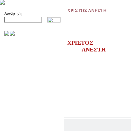
ΧΡΙΣΤΟΣ ΑΝΕΣΤΗ
Αναζήτηση
Προχωρημένη Αναζήτηση
ΧΡΙΣΤΟΣ
ΑΡΧΕΙΟ ΕΛΛΗΝΙΚΟΥ ΧΟΡΟΥ
ΑΝΕΣΤΗ
ΣΚΟΠΟΙ- ΔΡΑΣΕΙΣ
ΔΙΟΙΚΗΣΗ
ΕΠΙΤΙΜΑ ΜΕΛΗ - ΕΦΟΡΟΙ
-ΣΥΜΒΟΥΛΟΙ
ΣΥΜΠΟΣΙΑ ΓΙΑ TH
ΜΕΤΑΒΑΣΗ ΤΟΥ ΧΟΡΟΥ ΑΠΟ
ΤΟ ΑΓΡΟΤΙΚΟ ΣΤΟ ΑΣΤΙΚΟ
ΣΥΜΠΟΣΙΑ
ΕΠΙΣΤΗΜΟΝΙΚΑ ΑΡΘΡΑ &
ΕΡΓΑΣΙΕΣ
ΟΛΑ ΤΑ ΑΡΘΡΑ
ΚΑΤΑΓΡΑΦΗ ΤΗΣ
ΜΟΥΣΙΚΟΧΟΡΕΥΤΙΚΗΣ