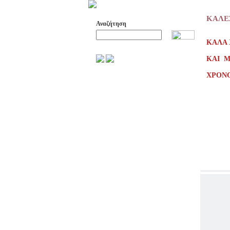
ΚΑΛΕ
Αναζήτηση
ΚΑΛΑ 
Προχωρημένη Αναζήτηση
ΚΑΙ Μ
ΧΡΟΝΟ
ΑΡΧΕΙΟ ΕΛΛΗΝΙΚΟΥ ΧΟΡΟΥ
ΣΚΟΠΟΙ- ΔΡΑΣΕΙΣ
ΔΙΟΙΚΗΣΗ
ΕΠΙΤΙΜΑ ΜΕΛΗ - ΕΦΟΡΟΙ
-ΣΥΜΒΟΥΛΟΙ
ΣΥΜΠΟΣΙΑ ΓΙΑ TH
ΜΕΤΑΒΑΣΗ ΤΟΥ ΧΟΡΟΥ ΑΠΟ
ΤΟ ΑΓΡΟΤΙΚΟ ΣΤΟ ΑΣΤΙΚΟ
ΣΥΜΠΟΣΙΑ
ΕΠΙΣΤΗΜΟΝΙΚΑ ΑΡΘΡΑ &
ΕΡΓΑΣΙΕΣ
ΟΛΑ ΤΑ ΑΡΘΡΑ
ΚΑΤΑΓΡΑΦΗ ΤΗΣ
ΜΟΥΣΙΚΟΧΟΡΕΥΤΙΚΗΣ