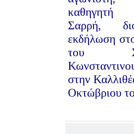
καθηγητή
Σαρρή, διο
εκδήλωση στ
του Συλ
Κωνσταντινο
στην Καλλιθέα
Οκτώβριου το