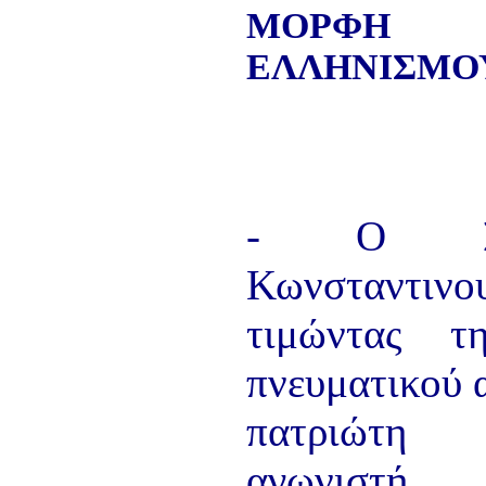
ΠΑΡΑΔΟΣΗΣ ΤΟΥ ΝΟΜΟΥ
ΜΟΡΦΗ
ΠΡΕΒΕΖΗΣ
H ΜΟΥΣΙΚΟΧΟΡΕΥΤΙΚΗ
ΕΛΛΗΝΙΣΜΟ
ΠΑΡΑΔΟΣΗ ΤΟΥ ΝΟΜΟΥ
ΠΡΕΒΕΖΗΣ
ΠΑΓΚΟΣΜΙΟ ΣΥΝΕΔΡΙΟ
«COSMO ECHO - ΣΥΝΗΧΗΣΗ
ΤΩΝ ΛΑΩΝ ΤΗΣ ΓΗΣ»
«COSMO ECHO» - GREECE 2007
ΠΑΓΚΟΣΜΙΟ ΦΕΣΤΙΒΑΛ
- Ο Σύλ
ΧΟΡΟΥ «COSMO DANCE»
ΦΕΣΤΙΒΑΛ ΧΟΡΟΥ ΣΤΗΝ
ΑΘΗΝΑ
Κωνσταντινο
τιμώντας τ
πνευματικού
πατριώτ
αγωνιστ