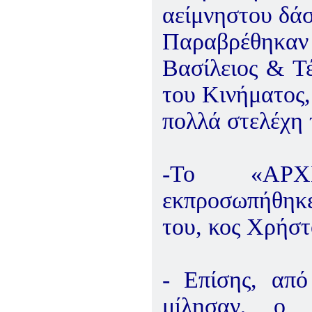
αείμνηστου δά
Παραβρέθηκα
Βασίλειος & Τέ
του Κινήματος,
πολλά στελέχη 
-Το «ΑΡ
εκπροσωπήθηκε
του, κος Χρήστ
- Επίσης, από
μίλησαν, ο