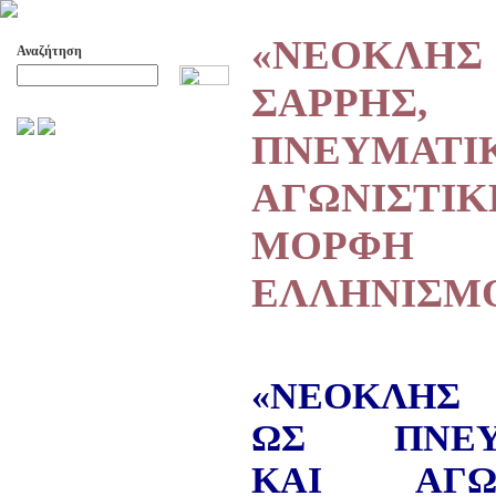
«ΝΕΟΚΛΗΣ
Αναζήτηση
ΣΑΡΡΗ
Προχωρημένη Αναζήτηση
ΠΝΕΥΜΑΤΙ
ΑΡΧΕΙΟ ΕΛΛΗΝΙΚΟΥ ΧΟΡΟΥ
ΑΓΩΝΙΣΤΙΚ
ΣΚΟΠΟΙ- ΔΡΑΣΕΙΣ
ΔΙΟΙΚΗΣΗ
ΜΟΡΦΗ
ΕΠΙΤΙΜΑ ΜΕΛΗ - ΕΦΟΡΟΙ
-ΣΥΜΒΟΥΛΟΙ
ΕΛΛΗΝΙΣΜ
ΣΥΜΠΟΣΙΑ ΓΙΑ TH
ΜΕΤΑΒΑΣΗ ΤΟΥ ΧΟΡΟΥ ΑΠΟ
ΤΟ ΑΓΡΟΤΙΚΟ ΣΤΟ ΑΣΤΙΚΟ
ΣΥΜΠΟΣΙΑ
ΕΠΙΣΤΗΜΟΝΙΚΑ ΑΡΘΡΑ &
«ΝΕΟΚΛΗΣ 
ΕΡΓΑΣΙΕΣ
ΩΣ ΠΝΕΥ
ΟΛΑ ΤΑ ΑΡΘΡΑ
ΚΑΤΑΓΡΑΦΗ ΤΗΣ
ΚΑΙ ΑΓΩΝ
ΜΟΥΣΙΚΟΧΟΡΕΥΤΙΚΗΣ