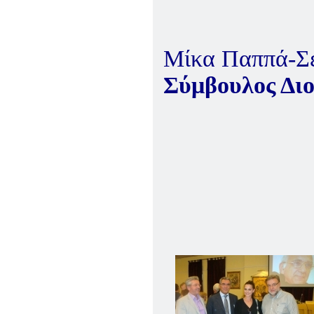
Μίκα Παππά-Σ
Σύμβουλος Διο