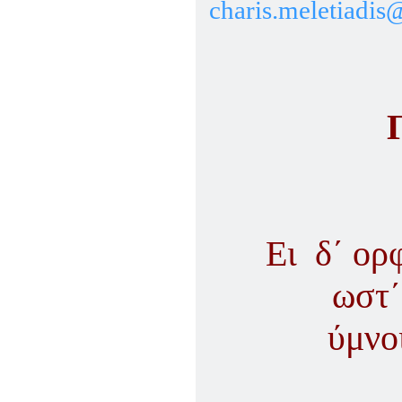
ΠΑΡΑΔΟΣΗΣ ΤΟΥ ΝΟΜΟΥ
charis.meletiadis
ΠΡΕΒΕΖΗΣ
H ΜΟΥΣΙΚΟΧΟΡΕΥΤΙΚΗ
ΠΑΡΑΔΟΣΗ ΤΟΥ ΝΟΜΟΥ
ΠΡΕΒΕΖΗΣ
ΠΑΓΚΟΣΜΙΟ ΣΥΝΕΔΡΙΟ
«COSMO ECHO - ΣΥΝΗΧΗΣΗ
ΤΩΝ ΛΑΩΝ ΤΗΣ ΓΗΣ»
«COSMO ECHO» - GREECE 2007
ΠΑΓΚΟΣΜΙΟ ΦΕΣΤΙΒΑΛ
ΧΟΡΟΥ «COSMO DANCE»
ΦΕΣΤΙΒΑΛ ΧΟΡΟΥ ΣΤΗΝ
ΑΘΗΝΑ
Ει δ΄ ορφ
ωστ΄
ύμνο