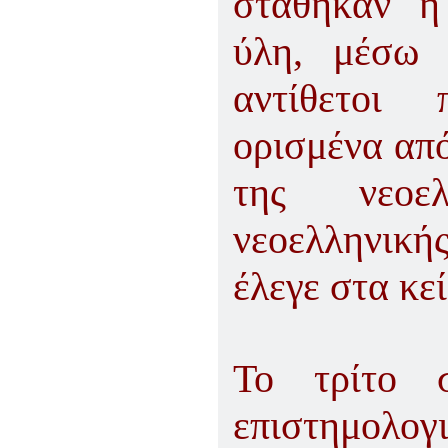
στάθηκαν η
ύλη, μέσω 
αντίθετοι 
ορισμένα από
της νεοελ
νεοελληνικ
έλεγε στα κε
Το τρίτο σ
επιστημολογι