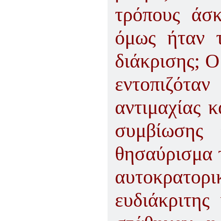
τρόπους άσκ
όμως ήταν τ
διάκρισης; Ο
εντοπιζότα
αντιμαχίας 
συμβίωσης 
θησαύρισμα τ
αυτοκρατορ
ευδιάκριτης