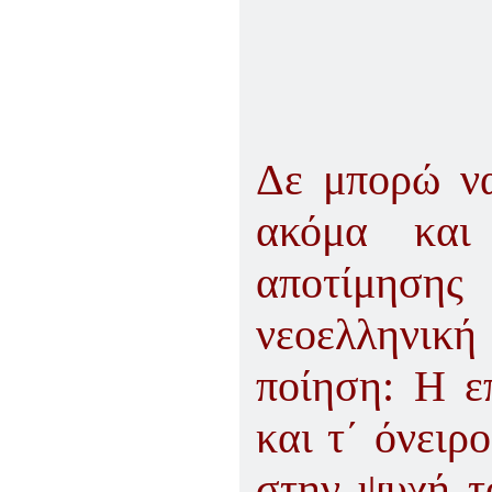
Δε μπορώ να
ακόμα και
αποτίμηση
νεοελληνικ
ποίηση: Η ε
και τ΄ όνειρ
στην ψυχή τ