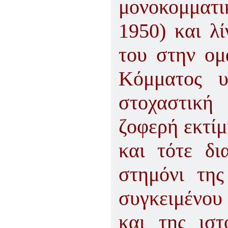
μονοκομματ
1950) και λ
του στην ομ
Κόμματος υ
στοχαστική
ζοφερή εκτίμ
και τότε δι
στημόνι της
συγκειμένο
και της ιστ