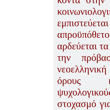
κοινωνιολογ
εμπιστεύετα
απροϋπόθετ
αρδεύεται τα
την πρόβα
νεοελληνικ
όρους κοι
ψυχολογικούς
στοχασμό γι