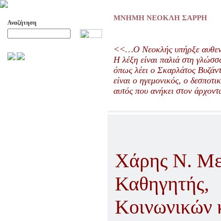
ΜΝΗΜΗ ΝΕΟΚΛΗ ΣΑΡΡΗ
Αναζήτηση
Προχωρημένη Αναζήτηση
<<…Ο Νεοκλής υπήρξε αυθεν
Η λέξη είναι παλιά στη γλώσσα
όπως λέει ο Σκαρλάτος Βυζάντ
ΑΡΧΕΙΟ ΕΛΛΗΝΙΚΟΥ ΧΟΡΟΥ
είναι ο ηγεμονικός, ο δεσποτι
ΣΚΟΠΟΙ- ΔΡΑΣΕΙΣ
αυτός που ανήκει στον άρχον
ΔΙΟΙΚΗΣΗ
ΕΠΙΤΙΜΑ ΜΕΛΗ - ΕΦΟΡΟΙ
-ΣΥΜΒΟΥΛΟΙ
ΣΥΜΠΟΣΙΑ ΓΙΑ TH
ΜΕΤΑΒΑΣΗ ΤΟΥ ΧΟΡΟΥ ΑΠΟ
ΤΟ ΑΓΡΟΤΙΚΟ ΣΤΟ ΑΣΤΙΚΟ
Χάρης Ν. Με
ΣΥΜΠΟΣΙΑ
ΕΠΙΣΤΗΜΟΝΙΚΑ ΑΡΘΡΑ &
Καθηγητή
ΕΡΓΑΣΙΕΣ
ΟΛΑ ΤΑ ΑΡΘΡΑ
Κοινωνικών 
ΚΑΤΑΓΡΑΦΗ ΤΗΣ
ΜΟΥΣΙΚΟΧΟΡΕΥΤΙΚΗΣ