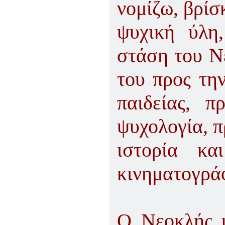
νομίζω, βρίσ
ψυχική ύλη
στάση του Ν
του προς τη
παιδείας, π
ψυχολογία, π
ιστορία κ
κινηματογρά
Ο Νεοκλής 