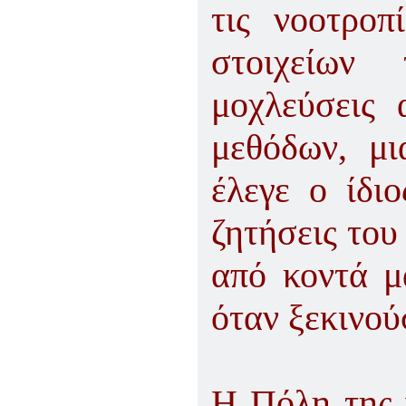
τις νοοτροπ
στοιχείων
μοχλεύσεις
μεθόδων, μι
έλεγε ο ίδι
ζητήσεις του
από κοντά μ
όταν ξεκινού
Η Πόλη της ν