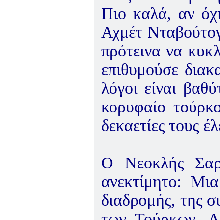
Πιο καλά, αν όχ
Αχμέτ Νταβούτο
πρότεινα να κυκ
επιθυμούσε διακ
λόγοι είναι βαθ
κορυφαίο τούρκο
δεκαετίες τους έ
Ο Νεοκλής Σαρρ
ανεκτίμητο: Μια
διαδρομής, της σ
των Τούρκων. Λ