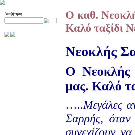
Ο καθ. Νεοκλή
Αναζήτηση
Καλό ταξίδι 
Προχωρημένη Αναζήτηση
ΑΡΧΕΙΟ ΕΛΛΗΝΙΚΟΥ
Νεοκλής Σ
ΧΟΡΟΥ
ΣΚΟΠΟΙ- ΔΡΑΣΕΙΣ
ΔΙΟΙΚΗΣΗ
Ο Νεοκλής 
ΕΠΙΤΙΜΑ ΜΕΛΗ - ΕΦΟΡΟΙ
-ΣΥΜΒΟΥΛΟΙ
μας. Καλό τ
ΣΥΜΠΟΣΙΑ ΓΙΑ TH
ΜΕΤΑΒΑΣΗ ΤΟΥ ΧΟΡΟΥ
ΑΠΟ ΤΟ ΑΓΡΟΤΙΚΟ ΣΤΟ
ΑΣΤΙΚΟ
…..
Μεγάλες α
ΣΥΜΠΟΣΙΑ
Σαρρής, όταν
ΕΠΙΣΤΗΜΟΝΙΚΑ ΑΡΘΡΑ &
ΕΡΓΑΣΙΕΣ
ΟΛΑ ΤΑ ΑΡΘΡΑ
συνεχίζουν να