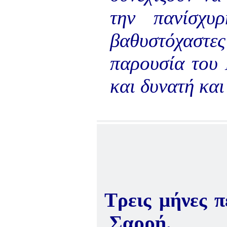
ΚΑΤΑΓΡΑΦΗ ΤΗΣ
ΜΟΥΣΙΚΟΧΟΡΕΥΤΙΚΗΣ
την πανίσχυ
ΠΑΡΑΔΟΣΗΣ ΤΟΥ ΝΟΜΟΥ
ΠΡΕΒΕΖΗΣ
βαθυστόχαστε
H ΜΟΥΣΙΚΟΧΟΡΕΥΤΙΚΗ
ΠΑΡΑΔΟΣΗ ΤΟΥ ΝΟΜΟΥ
ΠΡΕΒΕΖΗΣ
παρουσία του
ΠΑΓΚΟΣΜΙΟ ΣΥΝΕΔΡΙΟ
«COSMO ECHO -
και δυνατή και 
ΣΥΝΗΧΗΣΗ ΤΩΝ ΛΑΩΝ
ΤΗΣ ΓΗΣ»
«COSMO ECHO» - GREECE
2007
ΠΑΓΚΟΣΜΙΟ ΦΕΣΤΙΒΑΛ
ΧΟΡΟΥ «COSMO DANCE»
ΦΕΣΤΙΒΑΛ ΧΟΡΟΥ ΣΤΗΝ
ΑΘΗΝΑ
Τρεις μήνες 
Σαρρή.