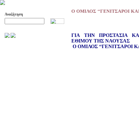
Ο ΟΜΙΛΟΣ ‘‘ΓΕΝΙΤΣΑΡΟΙ ΚΑ
Αναζήτηση
Προχωρημένη Αναζήτηση
ΓΙΑ ΤΗΝ ΠΡΟΣΤΑΣΙΑ Κ
ΕΘΙΜΟΥ ΤΗΣ ΝΑΟΥΣΑΣ
ΑΡΧΕΙΟ ΕΛΛΗΝΙΚΟΥ ΧΟΡΟΥ
Ο ΟΜΙΛΟΣ ‘‘ΓΕΝΙΤΣΑΡΟΙ Κ
ΣΚΟΠΟΙ- ΔΡΑΣΕΙΣ
ΔΙΟΙΚΗΣΗ
ΕΠΙΤΙΜΑ ΜΕΛΗ - ΕΦΟΡΟΙ
-ΣΥΜΒΟΥΛΟΙ
ΣΥΜΠΟΣΙΑ ΓΙΑ TH
ΜΕΤΑΒΑΣΗ ΤΟΥ ΧΟΡΟΥ ΑΠΟ
ΤΟ ΑΓΡΟΤΙΚΟ ΣΤΟ ΑΣΤΙΚΟ
ΣΥΜΠΟΣΙΑ
ΕΠΙΣΤΗΜΟΝΙΚΑ ΑΡΘΡΑ &
ΕΡΓΑΣΙΕΣ
ΟΛΑ ΤΑ ΑΡΘΡΑ
ΚΑΤΑΓΡΑΦΗ ΤΗΣ
ΜΟΥΣΙΚΟΧΟΡΕΥΤΙΚΗΣ