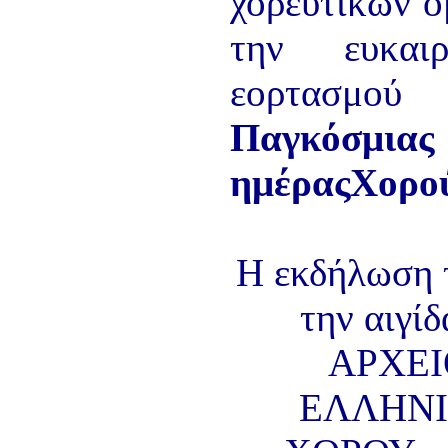
χορευτικών 
την ευκαι
εορτασμ
Παγκόσμιας
ημέραςΧορο
Η εκδήλωση 
την αιγίδ
ΑΡΧΕ
ΕΛΛΗΝ