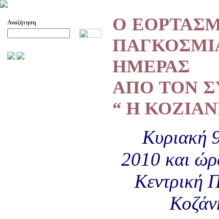
Ο ΕΟΡΤΑΣ
Αναζήτηση
ΠΑΓΚΟΣΜΙ
Προχωρημένη Αναζήτηση
ΗΜΕΡΑΣ 
ΑΡΧΕΙΟ ΕΛΛΗΝΙΚΟΥ ΧΟΡΟΥ
ΑΠΟ ΤΟΝ 
ΣΚΟΠΟΙ- ΔΡΑΣΕΙΣ
ΔΙΟΙΚΗΣΗ
“ H ΚΟΖΙΑ
ΕΠΙΤΙΜΑ ΜΕΛΗ - ΕΦΟΡΟΙ
-ΣΥΜΒΟΥΛΟΙ
ΣΥΜΠΟΣΙΑ ΓΙΑ TH
Κυριακή 
ΜΕΤΑΒΑΣΗ ΤΟΥ ΧΟΡΟΥ ΑΠΟ
ΤΟ ΑΓΡΟΤΙΚΟ ΣΤΟ ΑΣΤΙΚΟ
2010 και ώρα
ΣΥΜΠΟΣΙΑ
ΕΠΙΣΤΗΜΟΝΙΚΑ ΑΡΘΡΑ &
Κεντρική Π
ΕΡΓΑΣΙΕΣ
ΟΛΑ ΤΑ ΑΡΘΡΑ
Κοζάν
ΚΑΤΑΓΡΑΦΗ ΤΗΣ
ΜΟΥΣΙΚΟΧΟΡΕΥΤΙΚΗΣ