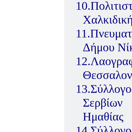
10.
Πολιτι
Χαλκιδικ
11.
Πνευματ
Δήμου Νί
12.
Λαογρ
Θεσσαλο
13.
Σύλλογο
Σερβίων
Ημαθίας
14.
Σύλλογο