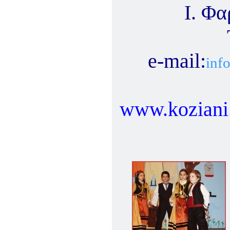
Ι. Φ
e-mail:
inf
www.koziani