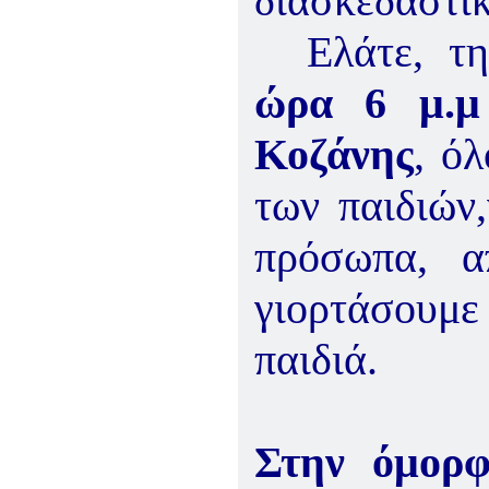
διασκεδαστι
Ελάτε,
τ
ώρα 6 μ.μ
Κοζάνης
, ό
των παιδιών
πρόσω
πα,
α
γιορτάσουμε 
παιδιά.
Στην όμορφ