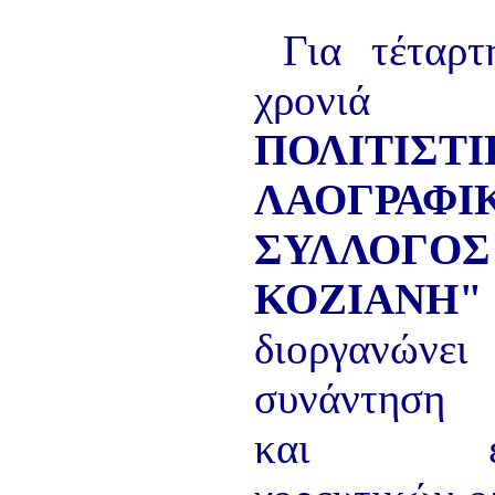
ΠΑΡΑΔΟΣΗΣ ΤΟΥ ΝΟΜΟΥ
ΠΡΕΒΕΖΗΣ
Για τέταρτ
H ΜΟΥΣΙΚΟΧΟΡΕΥΤΙΚΗ
ΠΑΡΑΔΟΣΗ ΤΟΥ ΝΟΜΟΥ
ΠΡΕΒΕΖΗΣ
χρον
ΠΑΓΚΟΣΜΙΟ ΣΥΝΕΔΡΙΟ
«COSMO ECHO - ΣΥΝΗΧΗΣΗ
ΠΟΛΙΤΙΣΤ
ΤΩΝ ΛΑΩΝ ΤΗΣ ΓΗΣ»
«COSMO ECHO» - GREECE 2007
ΛΑΟΓΡΑΦΙ
ΠΑΓΚΟΣΜΙΟ ΦΕΣΤΙΒΑΛ
ΧΟΡΟΥ «COSMO DANCE»
ΣΥΛΛΟΓ
ΦΕΣΤΙΒΑΛ ΧΟΡΟΥ ΣΤΗΝ
ΑΘΗΝΑ
ΚΟΖΙΑΝΗ"
διοργανώ
συνάντηση 
και εφη