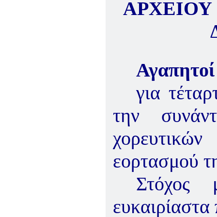
ΑΡΧΕΙΟΥ
Αγαπητοί 
για
τέταρ
την συνάν
χορευτικώ
εορτασμού τ
Στόχος 
ευκαιρία
στα 