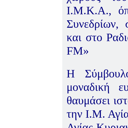
Ι.Μ.Κ.Α., 
Συνεδρίων, 
και στο Ραδ
FM»
Η Σύμβουλ
μοναδική ε
θαυμάσει ιστ
την Ι.Μ. Αγί
Αγίας Κυρια