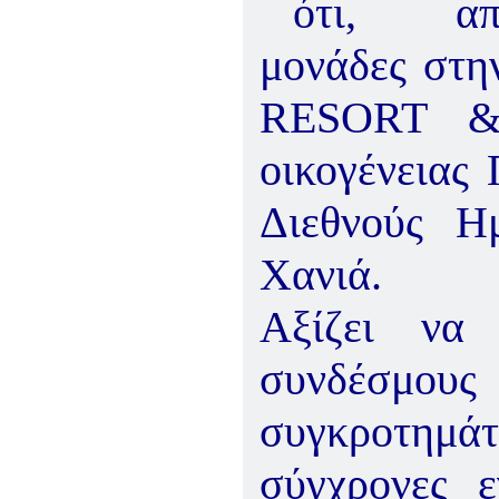
ότι, από τ
μονάδες στη
RESORT
&
οικογένειας 
Διεθνούς Η
Χανιά.
Αξίζει να 
συνδέσμο
συγκροτημ
σύγχρονες ε