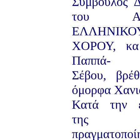
Σύμβουλος Δ
ΠΑΡΑΔΟΣΗΣ ΤΟΥ ΝΟΜΟΥ
ΠΡΕΒΕΖΗΣ
του ΑΡ
H ΜΟΥΣΙΚΟΧΟΡΕΥΤΙΚΗ
ΠΑΡΑΔΟΣΗ ΤΟΥ ΝΟΜΟΥ
ΠΡΕΒΕΖΗΣ
ΕΛΛΗΝΙΚΟ
ΠΑΓΚΟΣΜΙΟ ΣΥΝΕΔΡΙΟ
«COSMO ECHO - ΣΥΝΗΧΗΣΗ
ΧΟΡΟΥ, κ
ΤΩΝ ΛΑΩΝ ΤΗΣ ΓΗΣ»
«COSMO ECHO» - GREECE 2007
Παππά-
ΠΑΓΚΟΣΜΙΟ ΦΕΣΤΙΒΑΛ
ΧΟΡΟΥ «COSMO DANCE»
Σέβου, βρέ
ΦΕΣΤΙΒΑΛ ΧΟΡΟΥ ΣΤΗΝ
ΑΘΗΝΑ
όμορφα Χανι
Κατά την ε
της 
πραγματοπο