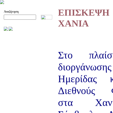
ΕΠΙΣΚΕΨ
Αναζήτηση
ΧΑΝΙΑ
Προχωρημένη Αναζήτηση
ΑΡΧΕΙΟ ΕΛΛΗΝΙΚΟΥ ΧΟΡΟΥ
ΣΚΟΠΟΙ- ΔΡΑΣΕΙΣ
ΔΙΟΙΚΗΣΗ
Στο πλαί
ΕΠΙΤΙΜΑ ΜΕΛΗ - ΕΦΟΡΟΙ
-ΣΥΜΒΟΥΛΟΙ
διοργάνω
ΣΥΜΠΟΣΙΑ ΓΙΑ TH
ΜΕΤΑΒΑΣΗ ΤΟΥ ΧΟΡΟΥ ΑΠΟ
ΤΟ ΑΓΡΟΤΙΚΟ ΣΤΟ ΑΣΤΙΚΟ
Ημερίδας 
ΣΥΜΠΟΣΙΑ
Διεθνούς Φ
ΕΠΙΣΤΗΜΟΝΙΚΑ ΑΡΘΡΑ &
ΕΡΓΑΣΙΕΣ
ΟΛΑ ΤΑ ΑΡΘΡΑ
στα Χαν
ΚΑΤΑΓΡΑΦΗ ΤΗΣ
ΜΟΥΣΙΚΟΧΟΡΕΥΤΙΚΗΣ