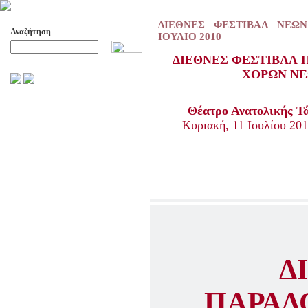
ΔΙΕΘΝΕΣ ΦΕΣΤΙΒΑΛ ΝΕΩ
Αναζήτηση
ΙΟΥΛΙΟ 2010
ΔΙΕΘΝΕΣ ΦΕΣΤΙΒΑΛ 
Προχωρημένη Αναζήτηση
ΧΟΡΩΝ Ν
ΑΡΧΕΙΟ ΕΛΛΗΝΙΚΟΥ ΧΟΡΟΥ
Θέατρο Ανατολικής Τ
ΣΚΟΠΟΙ- ΔΡΑΣΕΙΣ
Κυριακή, 11 Ιουλίου
201
ΔΙΟΙΚΗΣΗ
ΕΠΙΤΙΜΑ ΜΕΛΗ - ΕΦΟΡΟΙ
-ΣΥΜΒΟΥΛΟΙ
ΣΥΜΠΟΣΙΑ ΓΙΑ TH
ΜΕΤΑΒΑΣΗ ΤΟΥ ΧΟΡΟΥ ΑΠΟ
ΤΟ ΑΓΡΟΤΙΚΟ ΣΤΟ ΑΣΤΙΚΟ
ΣΥΜΠΟΣΙΑ
ΕΠΙΣΤΗΜΟΝΙΚΑ ΑΡΘΡΑ &
ΕΡΓΑΣΙΕΣ
Δ
ΟΛΑ ΤΑ ΑΡΘΡΑ
ΚΑΤΑΓΡΑΦΗ ΤΗΣ
ΠΑΡΑΔ
ΜΟΥΣΙΚΟΧΟΡΕΥΤΙΚΗΣ