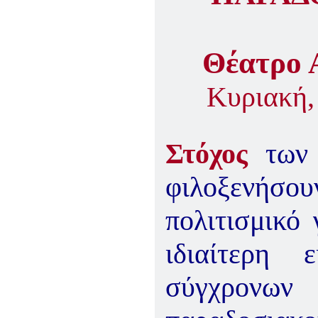
ΠΑΡΑΔΟΣΗΣ ΤΟΥ ΝΟΜΟΥ
ΠΡΕΒΕΖΗΣ
H ΜΟΥΣΙΚΟΧΟΡΕΥΤΙΚΗ
ΠΑΡΑΔΟΣΗ ΤΟΥ ΝΟΜΟΥ
Θέατρο 
ΠΡΕΒΕΖΗΣ
ΠΑΓΚΟΣΜΙΟ ΣΥΝΕΔΡΙΟ
«COSMO ECHO - ΣΥΝΗΧΗΣΗ
Κυριακή,
ΤΩΝ ΛΑΩΝ ΤΗΣ ΓΗΣ»
«COSMO ECHO» - GREECE 2007
ΠΑΓΚΟΣΜΙΟ ΦΕΣΤΙΒΑΛ
Στόχος
των
ΧΟΡΟΥ «COSMO DANCE»
ΦΕΣΤΙΒΑΛ ΧΟΡΟΥ ΣΤΗΝ
ΑΘΗΝΑ
φιλοξενήσου
πολιτισμικό 
ιδιαίτερη 
σύγχρονων