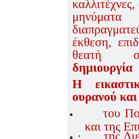
καλλιτέχνες,
μηνύματ
διαπραγματ
έκθεση, ε
θεατή στ
δημιουργία 
Η εικαστι
ουρανού και
του Πο
και της Ε
·
της Δι