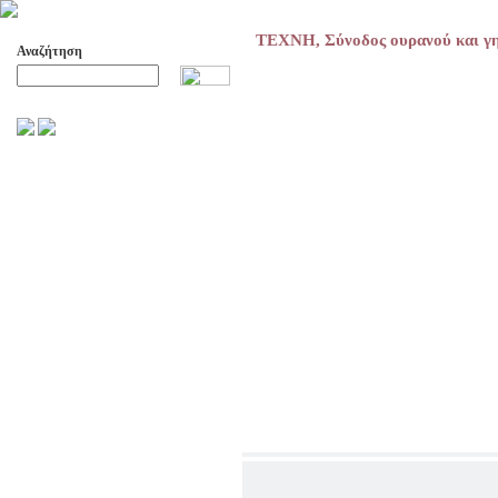
ΤΕΧΝΗ, Σύνοδος ουρανού και γ
Αναζήτηση
Προχωρημένη Αναζήτηση
ΑΡΧΕΙΟ ΕΛΛΗΝΙΚΟΥ ΧΟΡΟΥ
ΣΚΟΠΟΙ- ΔΡΑΣΕΙΣ
ΔΙΟΙΚΗΣΗ
ΕΠΙΤΙΜΑ ΜΕΛΗ - ΕΦΟΡΟΙ
-ΣΥΜΒΟΥΛΟΙ
ΣΥΜΠΟΣΙΑ ΓΙΑ TH
ΜΕΤΑΒΑΣΗ ΤΟΥ ΧΟΡΟΥ ΑΠΟ
ΤΟ ΑΓΡΟΤΙΚΟ ΣΤΟ ΑΣΤΙΚΟ
ΣΥΜΠΟΣΙΑ
ΕΠΙΣΤΗΜΟΝΙΚΑ ΑΡΘΡΑ &
ΕΡΓΑΣΙΕΣ
ΟΛΑ ΤΑ ΑΡΘΡΑ
ΚΑΤΑΓΡΑΦΗ ΤΗΣ
ΜΟΥΣΙΚΟΧΟΡΕΥΤΙΚΗΣ