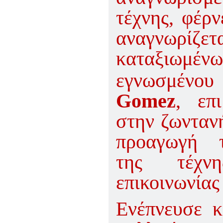
τέχνης, φέρ
αναγνωρίζε
καταξιωμένω
εγνωσμένου
Gomez
, επ
στην ζωνταν
προαγωγή τ
της τέχνη
επικοινωνίας
Ενέπνευσε 