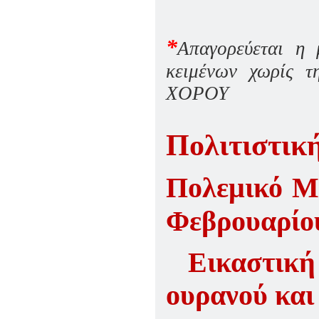
ΠΑΡΑΔΟΣΗΣ ΤΟΥ ΝΟΜΟΥ
ΠΡΕΒΕΖΗΣ
H ΜΟΥΣΙΚΟΧΟΡΕΥΤΙΚΗ
*
ΠΑΡΑΔΟΣΗ ΤΟΥ ΝΟΜΟΥ
Aπαγορεύεται η 
ΠΡΕΒΕΖΗΣ
κειμένων χωρίς 
ΠΑΓΚΟΣΜΙΟ ΣΥΝΕΔΡΙΟ
«COSMO ECHO - ΣΥΝΗΧΗΣΗ
ΧΟΡΟΥ
ΤΩΝ ΛΑΩΝ ΤΗΣ ΓΗΣ»
«COSMO ECHO» - GREECE 2007
Πολιτιστικ
ΠΑΓΚΟΣΜΙΟ ΦΕΣΤΙΒΑΛ
ΧΟΡΟΥ «COSMO DANCE»
ΦΕΣΤΙΒΑΛ ΧΟΡΟΥ ΣΤΗΝ
ΑΘΗΝΑ
Πολεμικό Μ
Φεβρουαρίο
Εικαστική
ουρανού και