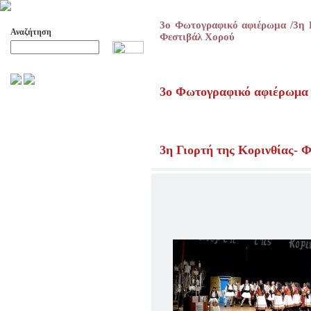
3ο Φωτογραφικό αφιέρωμα /3η Γ
Αναζήτηση
Φεστιβάλ Χορού
Προχωρημένη Αναζήτηση
3ο Φωτογραφικό αφιέρωμα
ΑΡΧΕΙΟ ΕΛΛΗΝΙΚΟΥ ΧΟΡΟΥ
ΣΚΟΠΟΙ- ΔΡΑΣΕΙΣ
ΔΙΟΙΚΗΣΗ
3η Γιορτή της Κορινθίας- 
ΕΠΙΤΙΜΑ ΜΕΛΗ - ΕΦΟΡΟΙ
-ΣΥΜΒΟΥΛΟΙ
ΣΥΜΠΟΣΙΑ ΓΙΑ TH
ΜΕΤΑΒΑΣΗ ΤΟΥ ΧΟΡΟΥ ΑΠΟ
ΤΟ ΑΓΡΟΤΙΚΟ ΣΤΟ ΑΣΤΙΚΟ
ΣΥΜΠΟΣΙΑ
ΕΠΙΣΤΗΜΟΝΙΚΑ ΑΡΘΡΑ &
ΕΡΓΑΣΙΕΣ
ΟΛΑ ΤΑ ΑΡΘΡΑ
ΚΑΤΑΓΡΑΦΗ ΤΗΣ
ΜΟΥΣΙΚΟΧΟΡΕΥΤΙΚΗΣ