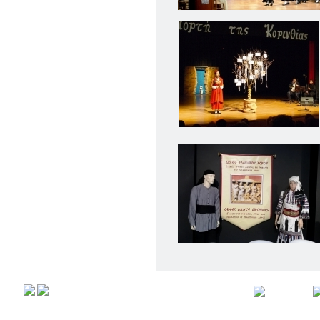
ΠΑΡΑΔΟΣΗΣ ΤΟΥ ΝΟΜΟΥ
ΠΡΕΒΕΖΗΣ
H ΜΟΥΣΙΚΟΧΟΡΕΥΤΙΚΗ
ΠΑΡΑΔΟΣΗ ΤΟΥ ΝΟΜΟΥ
ΠΡΕΒΕΖΗΣ
ΠΑΓΚΟΣΜΙΟ ΣΥΝΕΔΡΙΟ
«COSMO ECHO - ΣΥΝΗΧΗΣΗ
ΤΩΝ ΛΑΩΝ ΤΗΣ ΓΗΣ»
«COSMO ECHO» - GREECE 2007
ΠΑΓΚΟΣΜΙΟ ΦΕΣΤΙΒΑΛ
ΧΟΡΟΥ «COSMO DANCE»
ΦΕΣΤΙΒΑΛ ΧΟΡΟΥ ΣΤΗΝ
ΑΘΗΝΑ
Αρχική
Προφιλ
Copyright © 2008,
All rights r