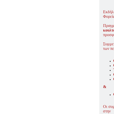
ΠΑΡΑΔΟΣΗΣ ΤΟΥ ΝΟΜΟΥ
Κυρ
ΠΡΕΒΕΖΗΣ
H ΜΟΥΣΙΚΟΧΟΡΕΥΤΙΚΗ
Εκδήλ
ΠΑΡΑΔΟΣΗ ΤΟΥ ΝΟΜΟΥ
Φορεί
ΠΡΕΒΕΖΗΣ
Πραγμ
ΠΑΓΚΟΣΜΙΟ ΣΥΝΕΔΡΙΟ
κουλτ
«COSMO ECHO - ΣΥΝΗΧΗΣΗ
ΤΩΝ ΛΑΩΝ ΤΗΣ ΓΗΣ»
προσφ
«COSMO ECHO» - GREECE 2007
Συμμε
ΠΑΓΚΟΣΜΙΟ ΦΕΣΤΙΒΑΛ
των πε
ΧΟΡΟΥ «COSMO DANCE»
ΦΕΣΤΙΒΑΛ ΧΟΡΟΥ ΣΤΗΝ
ΑΘΗΝΑ
&
Οι συ
στην 