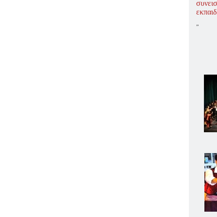
συνει
εκπαιδ
”