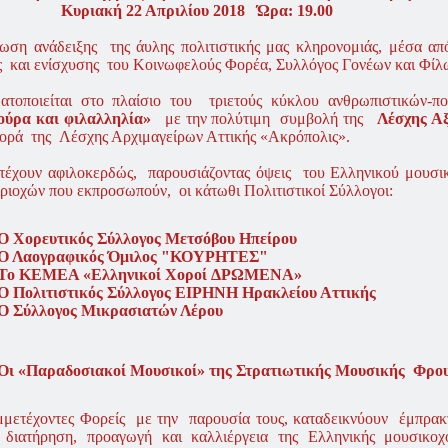
ιακή 22 Απριλίου 2018 Ώρα: 19.00
ωση ανάδειξης της άυλης πολιτιστικής μας κληρονομιάς, μέσα από
ς και ενίσχυσης του Κοινωφελούς Φορέα, Συλλόγος Γονέων και Φίλ
ατοποιείται στο πλαίσιο του τριετούς κύκλου ανθρωπιστικών-π
ούρα και φιλαλληλία»
με την πολύτιμη συμβολή της
Λέσχης Α
ορά της Λέσχης Αρχιμαγείρων Αττικής «Ακρόπολις».
τέχουν αφιλοκερδώς, παρουσιάζοντας όψεις του Ελληνικού μουσ
ριοχών που εκπροσωπούν, οι κάτωθι Πολιτιστικοί Σύλλογοι:
Ο Χορευτικός Σύλλογος Μετσόβου Ηπείρου
Ο Λαογραφικός Όμιλος "ΚΟΥΡΗΤΕΣ"
Το ΚΕΜΕΑ «Ελληνικοί Χοροί ΔΡΩΜΕΝΑ»
Ο Πολιτιστικός Σύλλογος ΕΙΡΗΝΗ Ηρακλείου Αττικής
Ο Σύλλογος Μικρασιατών Λέρου
Οι «Παραδοσιακοί Μουσικοί» της Στρατιωτικής Μουσικής Φρο
μμετέχοντες Φορείς με την παρουσία τους, καταδεικνύουν έμπρακ
διατήρηση, προαγωγή και καλλιέργεια της Ελληνικής μουσικοχ