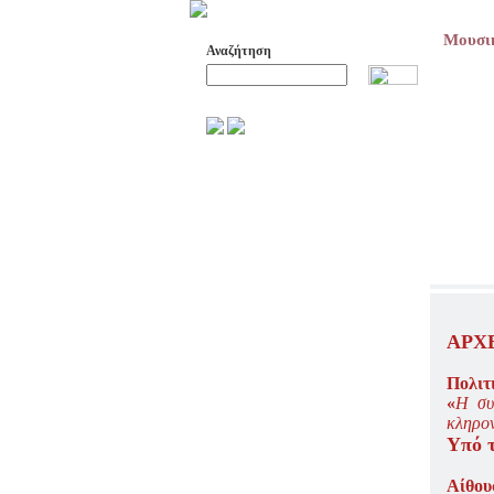
Μουσικ
Αναζήτηση
Προχωρημένη Αναζήτηση
ΑΡΧΕΙΟ ΕΛΛΗΝΙΚΟΥ ΧΟΡΟΥ
ΣΚΟΠΟΙ- ΔΡΑΣΕΙΣ
ΔΙΟΙΚΗΣΗ
ΕΠΙΤΙΜΑ ΜΕΛΗ - ΕΦΟΡΟΙ
-ΣΥΜΒΟΥΛΟΙ
ΣΥΜΠΟΣΙΑ ΓΙΑ TH
ΜΕΤΑΒΑΣΗ ΤΟΥ ΧΟΡΟΥ ΑΠΟ
ΤΟ ΑΓΡΟΤΙΚΟ ΣΤΟ ΑΣΤΙΚΟ
ΑΡΧ
ΣΥΜΠΟΣΙΑ
ΕΠΙΣΤΗΜΟΝΙΚΑ ΑΡΘΡΑ &
Πολιτ
ΕΡΓΑΣΙΕΣ
«
Η συ
κληρον
ΟΛΑ ΤΑ ΑΡΘΡΑ
Υπό τ
ΚΑΤΑΓΡΑΦΗ ΤΗΣ
ΜΟΥΣΙΚΟΧΟΡΕΥΤΙΚΗΣ
Αίθου