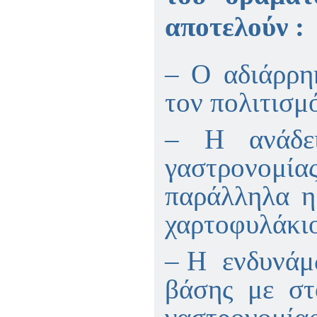
αποτελούν :
– Ο αδιάρρη
τον πολιτισμ
– Η ανάδε
γαστρονομία
παράλληλα η
χαρτοφυλάκι
– Η ενδυνάμ
βάσης με στ