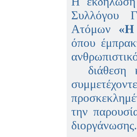
Η εκδήλωση 
Συλλόγου Γ
Ατόμων
«Η
όπου έμπρακ
ανθρωπιστικό
διάθεση κα
συμμετέχον
προσκεκλημέ
την παρουσί
διοργάνωσης.