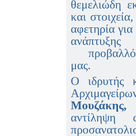
θεμελιώδη εκ
και στοιχεία
αφετηρία για
ανάπτυξης
προβαλλόμε
μας.
Ο ιδρυτής 
Αρχιμαγε
Μουζάκης
αντίληψη 
προσανατολι