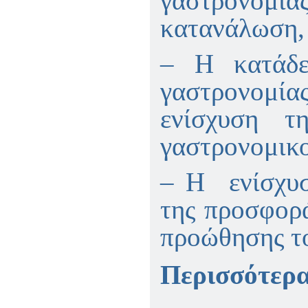
γαστρονομ
κατανάλωση,
– Η κατάδ
γαστρονομία
ενίσχυση 
γαστρονομικ
– Η ενίσχυ
της προσφορ
προώθησης τ
Περισσότερα 