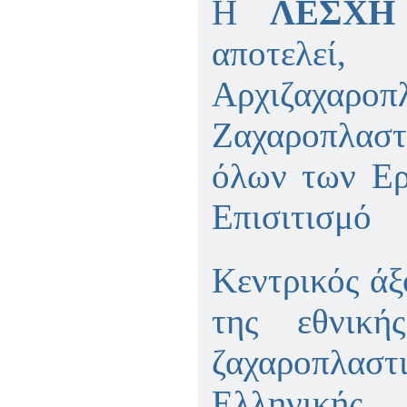
Η
ΛΕΣΧΗ
ΠΑΡΑΔΟΣΗΣ ΤΟΥ ΝΟΜΟΥ
ΠΡΕΒΕΖΗΣ
αποτελεί, 
H ΜΟΥΣΙΚΟΧΟΡΕΥΤΙΚΗ
ΠΑΡΑΔΟΣΗ ΤΟΥ ΝΟΜΟΥ
ΠΡΕΒΕΖΗΣ
Αρχιζαχ
ΠΑΓΚΟΣΜΙΟ ΣΥΝΕΔΡΙΟ
«COSMO ECHO - ΣΥΝΗΧΗΣΗ
ΤΩΝ ΛΑΩΝ ΤΗΣ ΓΗΣ»
Ζαχαροπλασ
«COSMO ECHO» - GREECE 2007
όλων των Ερ
ΠΑΓΚΟΣΜΙΟ ΦΕΣΤΙΒΑΛ
ΧΟΡΟΥ «COSMO DANCE»
Επισιτισμό
ΦΕΣΤΙΒΑΛ ΧΟΡΟΥ ΣΤΗΝ
ΑΘΗΝΑ
Κεντρικός άξ
της εθνική
ζαχαροπλαστι
Ελληνική