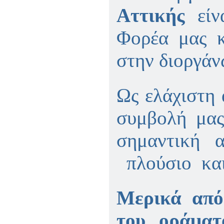
Αττικής
εί
Φορέα μας κ
στην διοργ
Ως ελάχιστη
συμβολή μα
σημαντική α
πλούσιο κα
Μερικά από
του οράματ