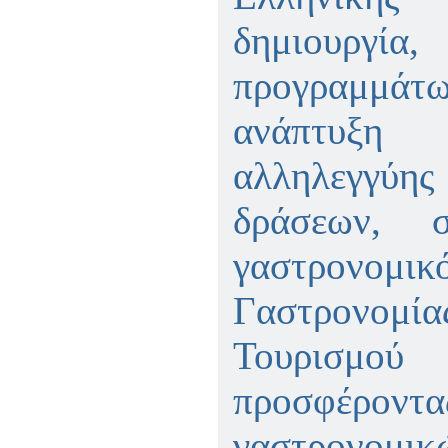
δημιουργί
προγραμμάτ
ανάπτυξη
αλληλεγγύη
δράσεων, 
γαστρονομικ
Γαστρονομ
Τουρισ
προσφέροντα
γαστρονομικ