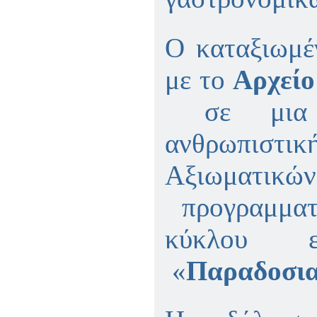
Ο καταξιωμέ
με το
Αρχείο
σε μια ξ
ανθρωπισ
Αξιωματικ
προγραμματί
κύκλου ε
«
Παραδοσια