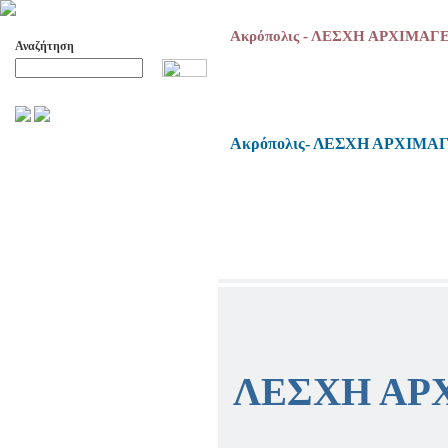
Ακρόπολις - ΛΕΣΧΗ ΑΡΧΙΜΑΓ
Αναζήτηση
Προχωρημένη Αναζήτηση
Ακρόπολις- ΛΕΣΧΗ ΑΡΧΙΜ
ΑΡΧΕΙΟ ΕΛΛΗΝΙΚΟΥ ΧΟΡΟΥ
ΣΚΟΠΟΙ- ΔΡΑΣΕΙΣ
ΔΙΟΙΚΗΣΗ
ΕΠΙΤΙΜΑ ΜΕΛΗ - ΕΦΟΡΟΙ
-ΣΥΜΒΟΥΛΟΙ
ΣΥΜΠΟΣΙΑ ΓΙΑ TH
ΜΕΤΑΒΑΣΗ ΤΟΥ ΧΟΡΟΥ ΑΠΟ
ΤΟ ΑΓΡΟΤΙΚΟ ΣΤΟ ΑΣΤΙΚΟ
ΣΥΜΠΟΣΙΑ
ΕΠΙΣΤΗΜΟΝΙΚΑ ΑΡΘΡΑ &
ΕΡΓΑΣΙΕΣ
ΛΕΣΧΗ ΑΡ
ΟΛΑ ΤΑ ΑΡΘΡΑ
ΚΑΤΑΓΡΑΦΗ ΤΗΣ
ΜΟΥΣΙΚΟΧΟΡΕΥΤΙΚΗΣ