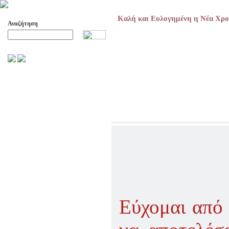
Καλή και Ευλογημένη η Νέα Χρο
Αναζήτηση
Προχωρημένη Αναζήτηση
ΑΡΧΕΙΟ ΕΛΛΗΝΙΚΟΥ ΧΟΡΟΥ
ΣΚΟΠΟΙ- ΔΡΑΣΕΙΣ
ΔΙΟΙΚΗΣΗ
ΕΠΙΤΙΜΑ ΜΕΛΗ - ΕΦΟΡΟΙ
-ΣΥΜΒΟΥΛΟΙ
ΣΥΜΠΟΣΙΑ ΓΙΑ TH
ΜΕΤΑΒΑΣΗ ΤΟΥ ΧΟΡΟΥ ΑΠΟ
ΤΟ ΑΓΡΟΤΙΚΟ ΣΤΟ ΑΣΤΙΚΟ
ΣΥΜΠΟΣΙΑ
ΕΠΙΣΤΗΜΟΝΙΚΑ ΑΡΘΡΑ &
ΕΡΓΑΣΙΕΣ
ΟΛΑ ΤΑ ΑΡΘΡΑ
Εύχομαι από 
ΚΑΤΑΓΡΑΦΗ ΤΗΣ
ΜΟΥΣΙΚΟΧΟΡΕΥΤΙΚΗΣ