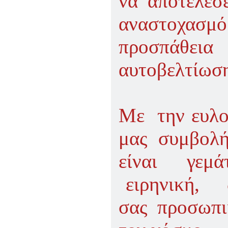
να αποτελέσε
ΠΑΡΑΔΟΣΗΣ ΤΟΥ ΝΟΜΟΥ
ΠΡΕΒΕΖΗΣ
αναστοχασμ
H ΜΟΥΣΙΚΟΧΟΡΕΥΤΙΚΗ
ΠΑΡΑΔΟΣΗ ΤΟΥ ΝΟΜΟΥ
ΠΡΕΒΕΖΗΣ
προσπάθεια
ΠΑΓΚΟΣΜΙΟ ΣΥΝΕΔΡΙΟ
«COSMO ECHO - ΣΥΝΗΧΗΣΗ
αυτοβελτίωση
ΤΩΝ ΛΑΩΝ ΤΗΣ ΓΗΣ»
«COSMO ECHO» - GREECE 2007
ΠΑΓΚΟΣΜΙΟ ΦΕΣΤΙΒΑΛ
ΧΟΡΟΥ «COSMO DANCE»
Με την ευλο
ΦΕΣΤΙΒΑΛ ΧΟΡΟΥ ΣΤΗΝ
ΑΘΗΝΑ
μας συμβολή,
είναι γεμά
ειρηνική, δ
σας προσωπι