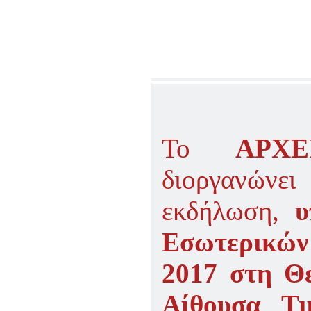
ΠΑΡΑΔΟΣΗΣ ΤΟΥ ΝΟΜΟΥ
ΠΡΕΒΕΖΗΣ
H ΜΟΥΣΙΚΟΧΟΡΕΥΤΙΚΗ
ΠΑΡΑΔΟΣΗ ΤΟΥ ΝΟΜΟΥ
ΠΡΕΒΕΖΗΣ
ΠΑΓΚΟΣΜΙΟ ΣΥΝΕΔΡΙΟ
«COSMO ECHO - ΣΥΝΗΧΗΣΗ
ΤΩΝ ΛΑΩΝ ΤΗΣ ΓΗΣ»
«COSMO ECHO» - GREECE 2007
ΠΑΓΚΟΣΜΙΟ ΦΕΣΤΙΒΑΛ
Το
ΑΡΧ
ΧΟΡΟΥ «COSMO DANCE»
ΦΕΣΤΙΒΑΛ ΧΟΡΟΥ ΣΤΗΝ
διοργανώνε
ΑΘΗΝΑ
εκδήλωση,
υ
Εσωτερικών
2017 στη Θ
Αίθουσα Τι