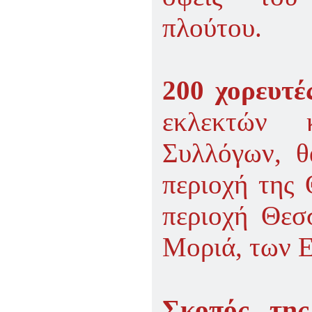
πλούτου.
200 χορευτέ
εκλεκτών κ
Συλλόγων, θ
περιοχή της 
περιοχή Θεσ
Μοριά, των Ε
Σκοπός της