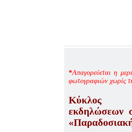
ΠΑΡΑΔΟΣΗΣ ΤΟΥ ΝΟΜΟΥ
ΠΡΕΒΕΖΗΣ
H ΜΟΥΣΙΚΟΧΟΡΕΥΤΙΚΗ
ΠΑΡΑΔΟΣΗ ΤΟΥ ΝΟΜΟΥ
ΠΡΕΒΕΖΗΣ
ΠΑΓΚΟΣΜΙΟ ΣΥΝΕΔΡΙΟ
«COSMO ECHO - ΣΥΝΗΧΗΣΗ
ΤΩΝ ΛΑΩΝ ΤΗΣ ΓΗΣ»
«COSMO ECHO» - GREECE 2007
ΠΑΓΚΟΣΜΙΟ ΦΕΣΤΙΒΑΛ
ΧΟΡΟΥ «COSMO DANCE»
ΦΕΣΤΙΒΑΛ ΧΟΡΟΥ ΣΤΗΝ
*
A
παγορεύεται η με
ΑΘΗΝΑ
φωτογραφιών χωρίς 
Κύκλος αν
εκδηλώσεων σ
«Παραδοσιακή