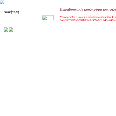
Παραδοσιακή κουλτούρα και φιλα
Αναζήτηση
*
A
παγορεύεται η μερική ή ολόκληρη αναδημοσίευση 
χωρίς την γραπτή έγκριση του ΑΡΧΕΙΟΥ ΕΛΛΗΝΙΚ
Προχωρημένη Αναζήτηση
ΑΡΧΕΙΟ ΕΛΛΗΝΙΚΟΥ ΧΟΡΟΥ
ΣΚΟΠΟΙ- ΔΡΑΣΕΙΣ
ΔΙΟΙΚΗΣΗ
ΕΠΙΤΙΜΑ ΜΕΛΗ - ΕΦΟΡΟΙ
-ΣΥΜΒΟΥΛΟΙ
ΣΥΜΠΟΣΙΑ ΓΙΑ TH
ΜΕΤΑΒΑΣΗ ΤΟΥ ΧΟΡΟΥ ΑΠΟ
ΤΟ ΑΓΡΟΤΙΚΟ ΣΤΟ ΑΣΤΙΚΟ
ΣΥΜΠΟΣΙΑ
ΕΠΙΣΤΗΜΟΝΙΚΑ ΑΡΘΡΑ &
ΕΡΓΑΣΙΕΣ
ΟΛΑ ΤΑ ΑΡΘΡΑ
ΚΑΤΑΓΡΑΦΗ ΤΗΣ
ΜΟΥΣΙΚΟΧΟΡΕΥΤΙΚΗΣ