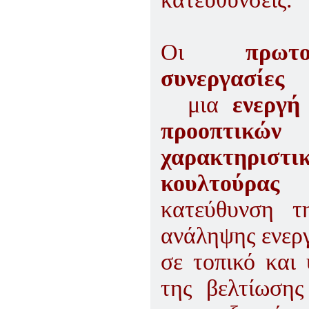
Οι
πρωτ
συνεργασίες
Φ
μια
ενεργ
προοπτικών
χαρακτηρισ
κουλτούρας
κατεύθυνση τ
ανάληψης ενεργ
σε τοπικό και
της βελτίωσης