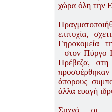
χώρα όλη την Ε
Πραγματοποιήθ
επιτυχία, σχετ
Γηροκομεία τ
στον Πύργο Η
Πρέβεζα, στη
προσφέρθηκα
άπορους συμπο
άλλα ευαγή ιδρ
Συχνά οι 