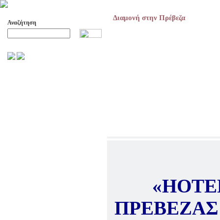
Διαμονή στην Πρέβεζα
Αναζήτηση
Προχωρημένη Αναζήτηση
ΑΡΧΕΙΟ ΕΛΛΗΝΙΚΟΥ ΧΟΡΟΥ
ΣΚΟΠΟΙ- ΔΡΑΣΕΙΣ
ΔΙΟΙΚΗΣΗ
ΕΠΙΤΙΜΑ ΜΕΛΗ - ΕΦΟΡΟΙ
-ΣΥΜΒΟΥΛΟΙ
ΣΥΜΠΟΣΙΑ ΓΙΑ TH
ΜΕΤΑΒΑΣΗ ΤΟΥ ΧΟΡΟΥ ΑΠΟ
ΤΟ ΑΓΡΟΤΙΚΟ ΣΤΟ ΑΣΤΙΚΟ
ΣΥΜΠΟΣΙΑ
ΕΠΙΣΤΗΜΟΝΙΚΑ ΑΡΘΡΑ &
ΕΡΓΑΣΙΕΣ
«HOTE
ΟΛΑ ΤΑ ΑΡΘΡΑ
ΠΡΕΒΕΖΑ
ΚΑΤΑΓΡΑΦΗ ΤΗΣ
ΜΟΥΣΙΚΟΧΟΡΕΥΤΙΚΗΣ