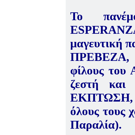
ΠΑΡΑΔΟΣΗΣ ΤΟΥ ΝΟΜΟΥ
ΠΡΕΒΕΖΗΣ
Το πανέμ
H ΜΟΥΣΙΚΟΧΟΡΕΥΤΙΚΗ
ΠΑΡΑΔΟΣΗ ΤΟΥ ΝΟΜΟΥ
ΠΡΕΒΕΖΗΣ
ESPERANZ
ΠΑΓΚΟΣΜΙΟ ΣΥΝΕΔΡΙΟ
«COSMO ECHO - ΣΥΝΗΧΗΣΗ
μαγευτική
ΤΩΝ ΛΑΩΝ ΤΗΣ ΓΗΣ»
«COSMO ECHO» - GREECE 2007
ΠΡΕΒΕΖΑ, π
ΠΑΓΚΟΣΜΙΟ ΦΕΣΤΙΒΑΛ
ΧΟΡΟΥ «COSMO DANCE»
φίλους του
ΦΕΣΤΙΒΑΛ ΧΟΡΟΥ ΣΤΗΝ
ΑΘΗΝΑ
ζεστή και
ΕΚΠΤΩΣΗ, 
όλους τους 
Παραλία).