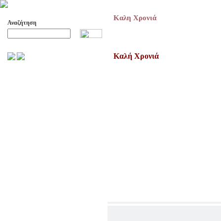
Καλη Χρονιά
Αναζήτηση
Προχωρημένη Αναζήτηση
Καλή Χρονιά
ΑΡΧΕΙΟ ΕΛΛΗΝΙΚΟΥ ΧΟΡΟΥ
ΣΚΟΠΟΙ- ΔΡΑΣΕΙΣ
ΔΙΟΙΚΗΣΗ
ΕΠΙΤΙΜΑ ΜΕΛΗ - ΕΦΟΡΟΙ
-ΣΥΜΒΟΥΛΟΙ
ΣΥΜΠΟΣΙΑ ΓΙΑ TH
ΜΕΤΑΒΑΣΗ ΤΟΥ ΧΟΡΟΥ ΑΠΟ
ΤΟ ΑΓΡΟΤΙΚΟ ΣΤΟ ΑΣΤΙΚΟ
ΣΥΜΠΟΣΙΑ
ΕΠΙΣΤΗΜΟΝΙΚΑ ΑΡΘΡΑ &
ΕΡΓΑΣΙΕΣ
ΟΛΑ ΤΑ ΑΡΘΡΑ
ΚΑΤΑΓΡΑΦΗ ΤΗΣ
ΜΟΥΣΙΚΟΧΟΡΕΥΤΙΚΗΣ