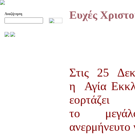
Ευχές Χριστ
Αναζήτηση
Προχωρημένη Αναζήτηση
ΑΡΧΕΙΟ ΕΛΛΗΝΙΚΟΥ ΧΟΡΟΥ
ΣΚΟΠΟΙ- ΔΡΑΣΕΙΣ
ΔΙΟΙΚΗΣΗ
ΕΠΙΤΙΜΑ ΜΕΛΗ - ΕΦΟΡΟΙ
Στις 25 Δεκ
-ΣΥΜΒΟΥΛΟΙ
ΣΥΜΠΟΣΙΑ ΓΙΑ TH
η Αγία Εκκλ
ΜΕΤΑΒΑΣΗ ΤΟΥ ΧΟΡΟΥ ΑΠΟ
ΤΟ ΑΓΡΟΤΙΚΟ ΣΤΟ ΑΣΤΙΚΟ
εορτάζει
ΣΥΜΠΟΣΙΑ
ΕΠΙΣΤΗΜΟΝΙΚΑ ΑΡΘΡΑ &
το μεγά
ΕΡΓΑΣΙΕΣ
ΟΛΑ ΤΑ ΑΡΘΡΑ
ανερμήνευτο 
ΚΑΤΑΓΡΑΦΗ ΤΗΣ
ΜΟΥΣΙΚΟΧΟΡΕΥΤΙΚΗΣ