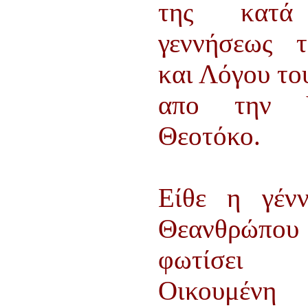
ΠΑΡΑΔΟΣΗΣ ΤΟΥ ΝΟΜΟΥ
της κατά
ΠΡΕΒΕΖΗΣ
H ΜΟΥΣΙΚΟΧΟΡΕΥΤΙΚΗ
γεννήσεως 
ΠΑΡΑΔΟΣΗ ΤΟΥ ΝΟΜΟΥ
ΠΡΕΒΕΖΗΣ
και Λόγου το
ΠΑΓΚΟΣΜΙΟ ΣΥΝΕΔΡΙΟ
«COSMO ECHO - ΣΥΝΗΧΗΣΗ
ΤΩΝ ΛΑΩΝ ΤΗΣ ΓΗΣ»
απο την Υ
«COSMO ECHO» - GREECE 2007
Θεοτόκο.
ΠΑΓΚΟΣΜΙΟ ΦΕΣΤΙΒΑΛ
ΧΟΡΟΥ «COSMO DANCE»
ΦΕΣΤΙΒΑΛ ΧΟΡΟΥ ΣΤΗΝ
ΑΘΗΝΑ
Είθε η γέν
Θεανθρώ
φωτίσε
Οικουμένη