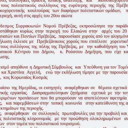
ονες συλλογικές δράσεις τοπικής ανάπτυξης" και Μουσικοχορευτ
 τους πολιτιστικούς συλλόγους της ευρύτερης περιοχής της Πρέβε
κοχορευτικής κουλτούρας των διαφόρων πολιτιστικών ομάδων, πο
εριοχή, αυτή στις αρχές του 20ου αιώνα
δεσμος Συρρακιωτών Νομού Πρέβεζας, εκπροσώπησε την παρά
αστάθηκαν κυρίως στην περιοχή του Ελαιώνα στην αρχές του 20
σιατών και Ποντίων Πρέβεζας, παρουσίασε χορούς από τον αλησμόν
ήλωση έκλεισε με Πρεβεζάνικους χορούς που επιτέλεσε χορευτικ
 τους συλλόγους της πόλης της Πρέβεζας, με την καθοδήγηση του
ατικού Κέντρου του Δήμου, κ. Ρούσσου Δημήτρη, που είχε και 
ωσης.
τισμό απηύθυνε η Δημοτική Σύμβουλος και Υπεύθυνη για τον Τομέ
 κα Χριστίνα Αγγελή, ενώ την εκδήλωση τίμησε με την παρουσί
, κος Κορωναίος Κοσμάς
αίσιο της Ημερίδας, οι εισηγητές αναφέρθηκαν σε θέματα σχετικά 
νικής εργασίας. Διαπραγματεύτηκαν ζητήματα σχετικά με την τ
κριμένων προτάσεων που θα μπορούσαν να αποτελέσουν αφετηρία 
ς, και παρεμβάσεων στην τοπική κοινωνία στην κατεύθυνση της α
κτημάτων της περιοχής.
ς, αναφέρθηκαν σε συλλογικές πρωτοβουλίες για την προβολή κα
ής πολιτιστικής κληρονομιάς με την προώθηση ολοκληρωμένων α
ν στον τομέα του πολιτιστικού τουρισμού.