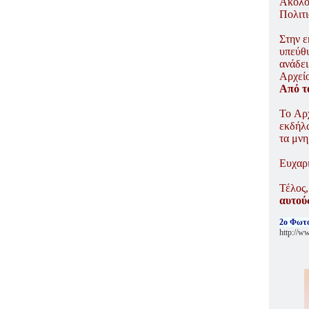
Ακολο
Πολιτ
Στην 
υπεύθ
ανάδει
Αρχεί
Από τ
Το Αρ
εκδήλ
τα μν
Ευχαρ
Τέλος
αυτού
2ο Φωτο
http://w