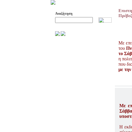
Επιστ
Αναζήτηση
Πρέβεζ
Προχωρημένη Αναζήτηση
Με επι
ΑΡΧΕΙΟ ΕΛΛΗΝΙΚΟΥ ΧΟΡΟΥ
του
Πν
ΣΚΟΠΟΙ- ΔΡΑΣΕΙΣ
το Σάβ
ΔΙΟΙΚΗΣΗ
η πολι
που δι
ΕΠΙΤΙΜΑ ΜΕΛΗ - ΕΦΟΡΟΙ
-ΣΥΜΒΟΥΛΟΙ
με την
ΣΥΜΠΟΣΙΑ ΓΙΑ TH
ΜΕΤΑΒΑΣΗ ΤΟΥ ΧΟΡΟΥ ΑΠΟ
ΤΟ ΑΓΡΟΤΙΚΟ ΣΤΟ ΑΣΤΙΚΟ
ΣΥΜΠΟΣΙΑ
ΕΠΙΣΤΗΜΟΝΙΚΑ ΑΡΘΡΑ &
Με επ
ΕΡΓΑΣΙΕΣ
Σάββα
ΟΛΑ ΤΑ ΑΡΘΡΑ
υποστ
ΚΑΤΑΓΡΑΦΗ ΤΗΣ
Η εκδ
ΜΟΥΣΙΚΟΧΟΡΕΥΤΙΚΗΣ