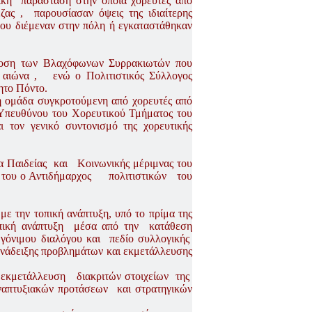
ική παράσταση στην οποία χορευτές από
ζας , παρουσίασαν όψεις της ιδιαίτερης
υ διέμεναν στην πόλη ή εγκαταστάθηκαν
δοση των Βλαχόφωνων Συρρακιωτών που
 αιώνα , ενώ ο Πολιτιστικός Σύλλογος
ητο Πόντο.
ή ομάδα συγκροτούμενη από χορευτές από
 Υπευθύνου του Χορευτικού Τμήματος του
τον γενικό συντονισμό της χορευτικής
α Παιδείας και Κοινωνικής μέριμνας του
α του ο Αντιδήμαρχος πολιτιστικών του
με την τοπική ανάπτυξη, υπό το πρίμα της
οπική ανάπτυξη μέσα από την κατάθεση
γόνιμου διαλόγου και πεδίο συλλογικής
νάδειξης προβλημάτων και εκμετάλλευσης
ι εκμετάλλευση διακριτών στοιχείων της
ναπτυξιακών προτάσεων και στρατηγικών