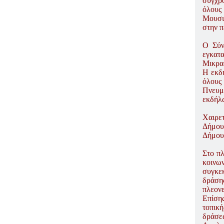
σύγχρ
ΠΑΡΑΔΟΣΗΣ ΤΟΥ ΝΟΜΟΥ
ΠΡΕΒΕΖΗΣ
όλους
Μουσι
H ΜΟΥΣΙΚΟΧΟΡΕΥΤΙΚΗ
στην π
ΠΑΡΑΔΟΣΗ ΤΟΥ ΝΟΜΟΥ
ΠΡΕΒΕΖΗΣ
Ο Σύν
ΠΑΓΚΟΣΜΙΟ ΣΥΝΕΔΡΙΟ
εγκατ
«COSMO ECHO - ΣΥΝΗΧΗΣΗ
Μικρα
ΤΩΝ ΛΑΩΝ ΤΗΣ ΓΗΣ»
Η εκδ
όλους
«COSMO ECHO» - GREECE 2007
Πνευμ
ΠΑΓΚΟΣΜΙΟ ΦΕΣΤΙΒΑΛ
εκδήλ
ΧΟΡΟΥ «COSMO DANCE»
ΦΕΣΤΙΒΑΛ ΧΟΡΟΥ ΣΤΗΝ
Χαιρε
ΑΘΗΝΑ
Δήμου
Δήμου
Στο πλ
κοινω
συγκε
δράση
πλεονε
Επίση
τοπικ
δράσεω