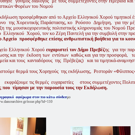
ύθησε γόνιμος διάλογος με τους συμμετέχοντες στην Hμερίδα και
ιστικών Φορέων του Νομού
εκδήλωση προσφέρθηκαν από το Αρχείο Ελληνικού Χορού τιμητικοί έ
υνο της Χορευτικής Παράστασης, κο Ρούσσο Δημήτρη, για την μέχ
ξη της μουσικοχορευτικής πολιτιστικής κληρονομιάς του Νομού Πρε
ο Ελληνικού Χορού, τον κο Ζέρη Παντελή για την συμβολή στην πρ
ο Αρχείο προσφέρθηκε επίσης ανθρωπιστική βοήθεια για το κοιν
χείο Ελληνικού Χορού
ευχαριστεί τον Δήμο Πρεβέζ
ης για την πα
ωσης και την έκδοση των εντύπων καθώς και για την προσφορά, τω
ημεία και τους κανταδόρους της Πρέβεζας) και τα τιμητικά-αναμνη
ιστούμε θερμά τους Χορηγούς της εκδήλωσης, Ρεστοράν «Φίλιππος» 
, εκφράζουμε τις θερμές ευχαριστίες στους συμμετέχοντες Πολιτι
ς που τίμησαν με την παρουσία τους την Εκδήλωση.
γραφικό αφιέρωμα στον πιο κάτω σύνδεσ
μο
ww.dancearchive.gr/issue.php?id=110