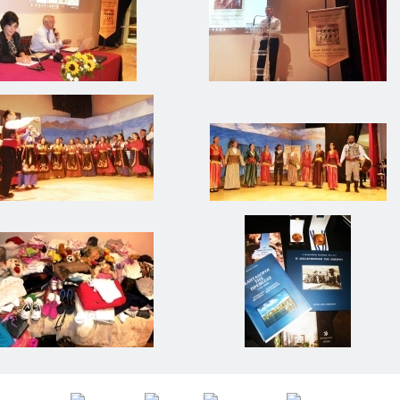
Αρχική
Προφιλ
Νέα
Εκδόσεις
Επικοινωνία