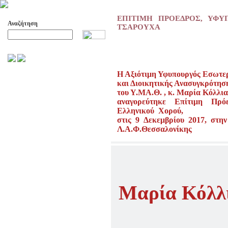
ΕΠΙΤΙΜΗ ΠΡΟΕΔΡΟΣ, ΥΦΥΠ
Αναζήτηση
ΤΣΑΡΟΥΧΑ
Προχωρημένη Αναζήτηση
Η Αξιότιμη Υφυπουργός Εσωτε
ΑΡΧΕΙΟ ΕΛΛΗΝΙΚΟΥ ΧΟΡΟΥ
και Διοικητικής Ανασυγκρότησ
ΣΚΟΠΟΙ- ΔΡΑΣΕΙΣ
του Υ.ΜΑ.Θ. , κ. Μαρία Κόλλι
ΔΙΟΙΚΗΣΗ
αναγορεύτηκε Επίτιμη Πρό
Ελληνικού Χορού,
ΕΠΙΤΙΜΑ ΜΕΛΗ - ΕΦΟΡΟΙ
-ΣΥΜΒΟΥΛΟΙ
στις 9 Δεκεμβρίου 2017, στη
Λ.Α.Φ.Θεσσαλονίκης
ΣΥΜΠΟΣΙΑ ΓΙΑ TH
ΜΕΤΑΒΑΣΗ ΤΟΥ ΧΟΡΟΥ ΑΠΟ
ΤΟ ΑΓΡΟΤΙΚΟ ΣΤΟ ΑΣΤΙΚΟ
ΣΥΜΠΟΣΙΑ
ΕΠΙΣΤΗΜΟΝΙΚΑ ΑΡΘΡΑ &
ΕΡΓΑΣΙΕΣ
Μαρία Κόλλι
ΟΛΑ ΤΑ ΑΡΘΡΑ
ΚΑΤΑΓΡΑΦΗ ΤΗΣ
ΜΟΥΣΙΚΟΧΟΡΕΥΤΙΚΗΣ