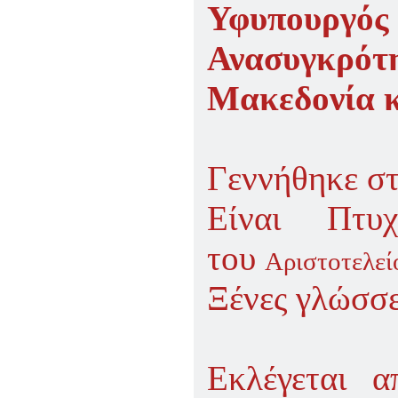
ΠΑΡΑΔΟΣΗΣ ΤΟΥ ΝΟΜΟΥ
Υφυπουργός
ΠΡΕΒΕΖΗΣ
H ΜΟΥΣΙΚΟΧΟΡΕΥΤΙΚΗ
Ανασυγκρό
ΠΑΡΑΔΟΣΗ ΤΟΥ ΝΟΜΟΥ
ΠΡΕΒΕΖΗΣ
Μακεδονία κ
ΠΑΓΚΟΣΜΙΟ ΣΥΝΕΔΡΙΟ
«COSMO ECHO - ΣΥΝΗΧΗΣΗ
ΤΩΝ ΛΑΩΝ ΤΗΣ ΓΗΣ»
«COSMO ECHO» - GREECE 2007
Γεννήθηκε σ
ΠΑΓΚΟΣΜΙΟ ΦΕΣΤΙΒΑΛ
ΧΟΡΟΥ «COSMO DANCE»
Είναι Πτυ
ΦΕΣΤΙΒΑΛ ΧΟΡΟΥ ΣΤΗΝ
ΑΘΗΝΑ
του
Αριστοτελεί
Ξένες γλώσσε
Εκλέγεται 