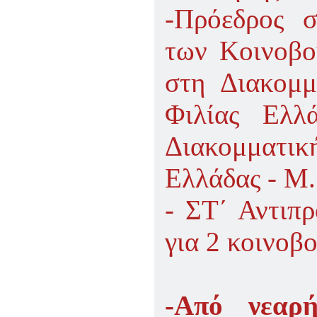
-Πρόεδρος 
των Κοινοβο
στη Διακομ
Φιλίας Ελλ
Διακομματικ
Ελλάδας - Μ.
- ΣΤ΄ Αντιπ
για 2 κοινοβο
-Από νεαρ