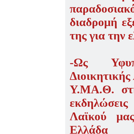
παραδοσιακ
διαδρομή εξ
της για την 
-Ως Υφυπ
Διοικητικής
Υ.ΜΑ.Θ. στή
εκδηλώσεις
Λαϊκού μας
Ελλάδα