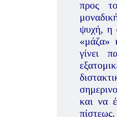
προς τ
μοναδικ
ψυχή, η 
«μάζα» 
γίνει 
εξατομικ
διστακ
σημεριν
και να έ
πίστεως.