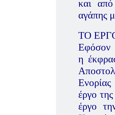
και από
αγάπης μ
ΤΟ ΕΡΓ
Εφόσον η
η έκφρασ
Αποστολ
Ενορίας
έργο της
έργο τη