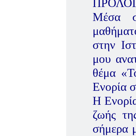
ΠΡΟΛΟ
Μέσα σ
μαθήματ
στην Ισ
μου ανα
θέμα «Τ
Ενορία 
Η Ενορία
ζωής τη
σήμερα μ