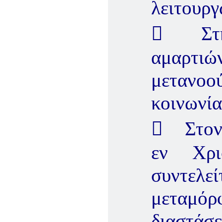
λειτουργ
 Στη 
αμαρτιώ
μετανοο
κοινωνία
 Στον 
εν Χρι
συντελε
μεταμό
διαστάσε