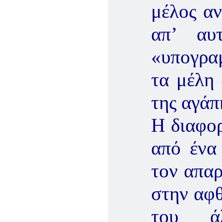
μέλος αν
απ’ αυ
«υπογρα
τα μέλη 
της αγάπ
Η διαφο
από ένα 
τον απα
στην αφθ
του ά