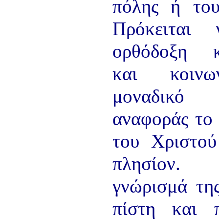
πόλης ή του
ΠΑΡΑΔΟΣΗΣ ΤΟΥ ΝΟΜΟΥ
ΠΡΕΒΕΖΗΣ
Πρόκειται 
H ΜΟΥΣΙΚΟΧΟΡΕΥΤΙΚΗ
ΠΑΡΑΔΟΣΗ ΤΟΥ ΝΟΜΟΥ
ΠΡΕΒΕΖΗΣ
ορθόδοξη κ
ΠΑΓΚΟΣΜΙΟ ΣΥΝΕΔΡΙΟ
«COSMO ECHO - ΣΥΝΗΧΗΣΗ
ΤΩΝ ΛΑΩΝ ΤΗΣ ΓΗΣ»
και κοιν
«COSMO ECHO» - GREECE 2007
μοναδικό
ΠΑΓΚΟΣΜΙΟ ΦΕΣΤΙΒΑΛ
ΧΟΡΟΥ «COSMO DANCE»
αναφοράς το
ΦΕΣΤΙΒΑΛ ΧΟΡΟΥ ΣΤΗΝ
ΑΘΗΝΑ
του Χριστού
πλησίον.
γνώρισμά τη
πίστη και 