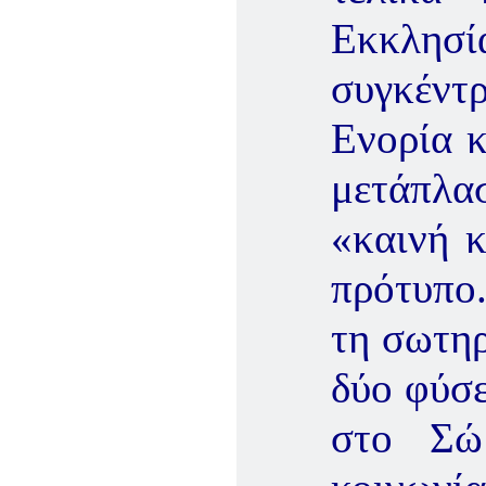
Εκκλησία
συγκέν
Ενορία κ
μετάπλα
«καινή κ
πρότυπο
τη σωτηρ
δύο φύσε
στο Σώ