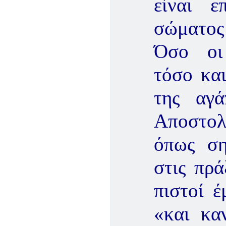
είναι 
σώματος
Όσο οι 
τόσο κα
της αγ
Αποστολ
όπως ση
στις πρά
πιστοί έ
«και κα