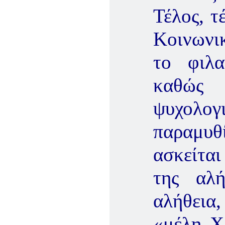
Τέλος, τ
Κοινωνι
το φιλα
καθώς
ψυχολο
παραμυθ
ασκείται
της αλ
αλήθεια,
«μέλη Χ