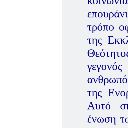
κοινωνί
επουράνι
τρόπο οφ
της Εκκλ
Θεότητο
γεγονό
ανθρωπότ
της Ενορ
Αυτό ση
ένωση τω