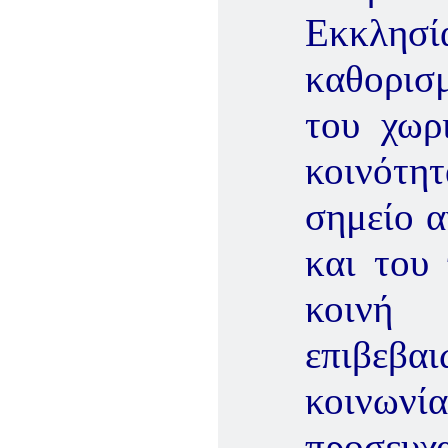
Εκκλησ
καθορισμ
του χωρ
κοινότ
σημείο 
και του
κοινή
επιβεβαι
κοινωνί
προσευχ