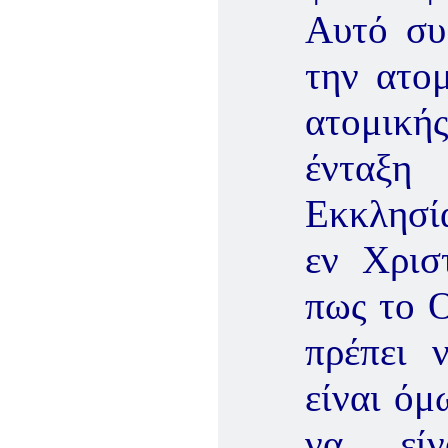
Αυτό συμ
την ατο
ατομική
ένταξη
Εκκλησία
εν Χρισ
πως το 
πρέπει 
είναι όμ
να είν