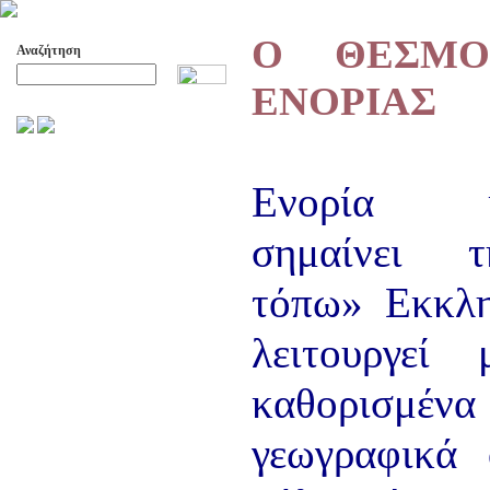
Ο ΘΕΣΜΟ
Αναζήτηση
ΕΝΟΡΙΑΣ
Προχωρημένη Αναζήτηση
ΑΡΧΕΙΟ ΕΛΛΗΝΙΚΟΥ ΧΟΡΟΥ
Ενορία κ
ΣΚΟΠΟΙ- ΔΡΑΣΕΙΣ
ΔΙΟΙΚΗΣΗ
σημαίνει 
ΕΠΙΤΙΜΑ ΜΕΛΗ - ΕΦΟΡΟΙ
-ΣΥΜΒΟΥΛΟΙ
ΣΥΜΠΟΣΙΑ ΓΙΑ TH
τόπω» Εκκλη
ΜΕΤΑΒΑΣΗ ΤΟΥ ΧΟΡΟΥ ΑΠΟ
ΤΟ ΑΓΡΟΤΙΚΟ ΣΤΟ ΑΣΤΙΚΟ
λειτουργεί
ΣΥΜΠΟΣΙΑ
ΕΠΙΣΤΗΜΟΝΙΚΑ ΑΡΘΡΑ &
καθορισμένα
ΕΡΓΑΣΙΕΣ
ΟΛΑ ΤΑ ΑΡΘΡΑ
γεωγραφικά 
ΚΑΤΑΓΡΑΦΗ ΤΗΣ
ΜΟΥΣΙΚΟΧΟΡΕΥΤΙΚΗΣ