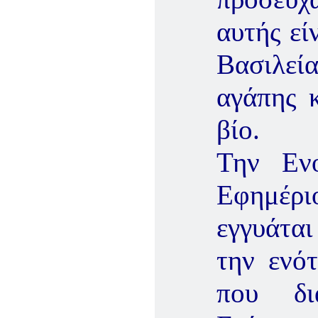
αυτής εί
Βασιλε
αγάπης 
βίο.
Την Ενο
Εφημέρι
εγγυάται
την ενότ
που δι