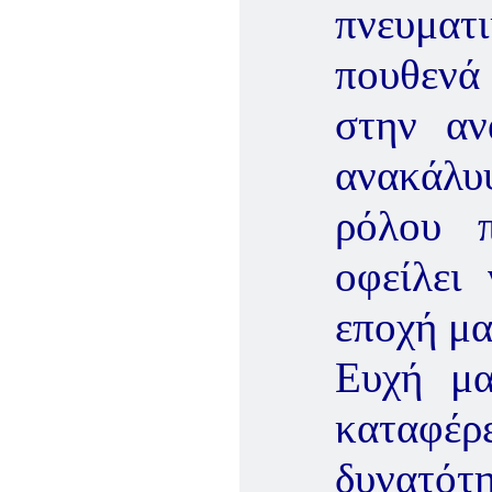
πνευματ
πουθενά
στην αν
ανακάλυ
ρόλου π
οφείλει
εποχή μα
Ευχή μα
καταφέρ
δυνατότ