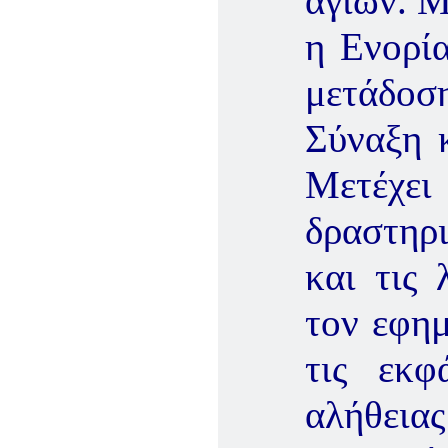
αγίων. Μ
η Ενορία
μετάδοσ
Σύναξη κ
Μετέχει
δραστηρι
και τις 
τον εφημ
τις εκφ
αλήθειας