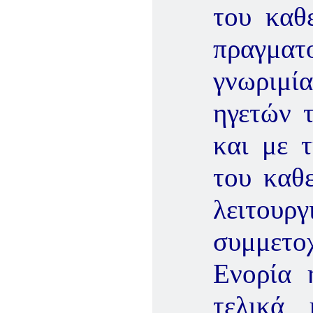
του καθ
πραγμα
γνωριμ
ηγετών τ
και με 
του καθ
λειτου
συμμετο
Ενορία 
τελικά