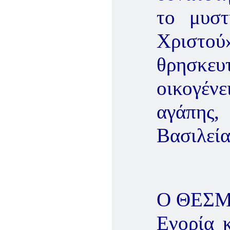
το μυσ
Χριστο
θρησκε
οικογέν
αγάπης,
Βασιλεία
Ο ΘΕΣΜ
Ενορία 