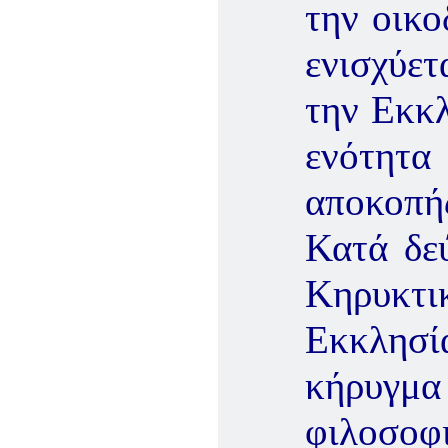
την οικο
ενισχύε
την Εκκλ
ενότητ
αποκοπής
Κατά δεύ
Κηρυκτι
Εκκλησία
κήρυγμα
φιλοσοφ