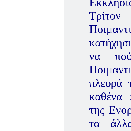
Εκκλησί
Τρίτον
Ποιμαντι
κατήχηση
να πο
Ποιμαντ
πλευρά 
καθένα 
της Ενορ
τα άλλα