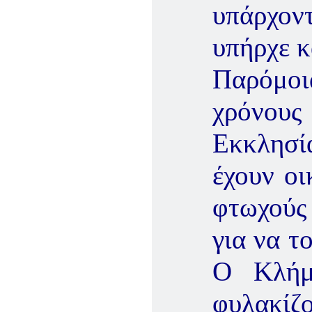
υπάρχον
υπήρχε κ
Παρόμο
χρόνου
Εκκλησί
έχουν οι
φτωχούς
για να τ
Ο Κλήμ
φυλακίζο