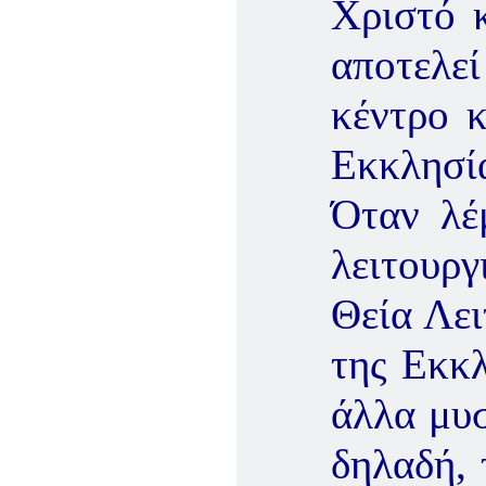
Χριστό κ
αποτελε
κέντρο κ
Εκκλησί
Όταν λέμ
λειτουργ
Θεία Λει
της Εκκλ
άλλα μυσ
δηλαδή,