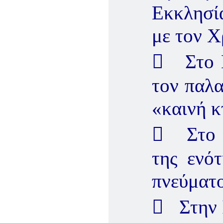
Εκκλησί
με τον Χ
 Στο Β
τον παλα
«καινή κ
 Στο Χ
της ενό
πνεύματο
 Στην Ι