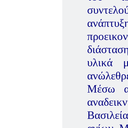
συντελ
ανάπτ
προεικο
διάστασ
υλικά μ
ανώλεθρε
Μέσω α
αναδεικν
Βασιλεί