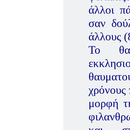
άλλοι π
σαν δού
άλλους (
Το θα
εκκλησ
θαυματού
χρόνους 
μορφή τ
φιλανθρ