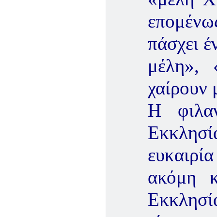
επομένω
πάσχει έ
μέλη», 
χαίρουν 
Η φιλα
Εκκλησ
ευκαιρία
ακόμη κ
Εκκλησί