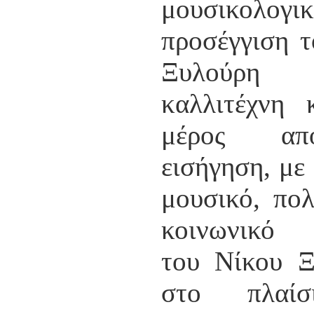
μουσικολογι
ΠΑΡΑΔΟΣΗΣ ΤΟΥ ΝΟΜΟΥ
ΠΡΕΒΕΖΗΣ
προσέγγιση 
H ΜΟΥΣΙΚΟΧΟΡΕΥΤΙΚΗ
ΠΑΡΑΔΟΣΗ ΤΟΥ ΝΟΜΟΥ
ΠΡΕΒΕΖΗΣ
Ξυλού
ΠΑΓΚΟΣΜΙΟ ΣΥΝΕΔΡΙΟ
«COSMO ECHO - ΣΥΝΗΧΗΣΗ
καλλιτέχνη 
ΤΩΝ ΛΑΩΝ ΤΗΣ ΓΗΣ»
«COSMO ECHO» - GREECE 2007
μέρος α
ΠΑΓΚΟΣΜΙΟ ΦΕΣΤΙΒΑΛ
ΧΟΡΟΥ «COSMO DANCE»
εισήγηση, με
ΦΕΣΤΙΒΑΛ ΧΟΡΟΥ ΣΤΗΝ
ΑΘΗΝΑ
μουσικό, πολ
κοινωνικό 
του Νίκου Ξ
στο πλαί