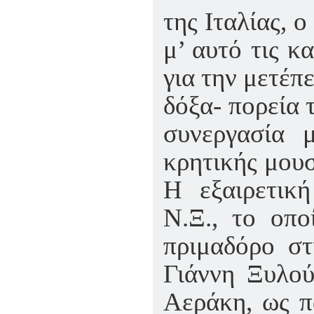
της Ιταλίας, ο
μ’ αυτό τις 
για την μετέπ
δόξα- πορεία τ
συνεργασία 
κρητικής μου
Η εξαιρετική
Ν.Ξ., το οπο
πριμαδόρο στ
Γιάννη Ξυλού
Αεράκη, ως π