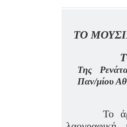
ΤΟ ΜΟΥΣΙ
Τ
Της Ρενάτα
Παν/μίου Α
Το άρ
λαογραφική, 