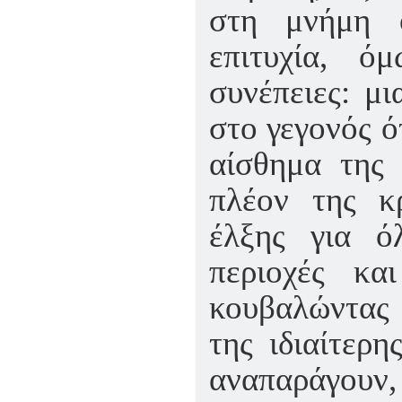
στη μνήμη 
επιτυχία, ό
συνέπειες: μι
στο γεγονός ό
αίσθημα της 
πλέον της κρ
έλξης για ό
περιοχές κα
κουβαλώντας 
της ιδιαίτερη
αναπαράγουν,