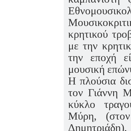
Εθνομουσικο
Μουσικοκριτ
κρητικού τρο
με την κρητι
την εποχή εί
μουσική επών
Η πλούσια δι
τον Γιάννη Μ
κύκλο τραγ
Μύρη, (στο
Δημητριάδη),