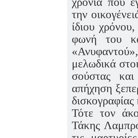
χρονιά που ε
την οικογένει
ίδιου χρόνου,
φωνή του κ
«Ανυφαντού
μελωδικά στοι
σούστας και
απήχηση ξεπε
δισκογραφίας 
Τότε τον άκο
Τάκης Λαμπρό
τις μαρτυρίε