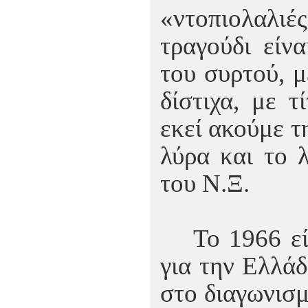
«ντοπιολαλι
τραγούδι είν
του συρτού, μ
δίστιχα, με 
εκεί ακούμε τ
λύρα και το 
του Ν.Ξ.
Το 1966 ε
για την Ελλάδ
στο διαγωνισ