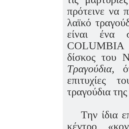
πρότεινε να 
λαϊκό τραγού
είναι ένα 
COLUMBIA κα
δίσκος του 
Τραγούδια,
ό
επιτυχίες 
τραγούδια της
Την ίδια ε
κέντρο «κο