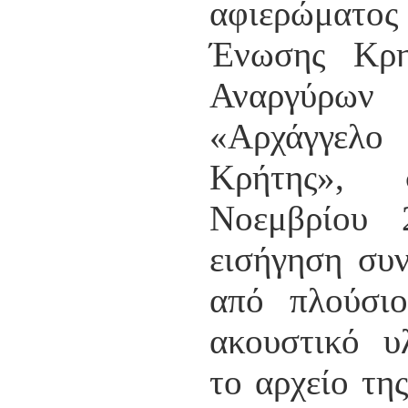
αφιερώμα
Ένωσης Κρη
Αναργύρω
«Αρχάγγε
Κρήτης»,
Νοεμβρίου 
εισήγηση συ
από πλούσιο
ακουστικό υ
το αρχείο τη