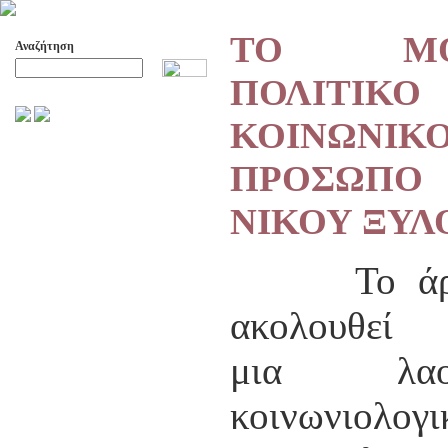
ΤΟ ΜΟΥ
Αναζήτηση
ΠΟΛΙΤ
Προχωρημένη Αναζήτηση
ΚΟΙΝΩΝΙΚ
ΑΡΧΕΙΟ ΕΛΛΗΝΙΚΟΥ ΧΟΡΟΥ
ΠΡΟΣΩΠ
ΣΚΟΠΟΙ- ΔΡΑΣΕΙΣ
ΔΙΟΙΚΗΣΗ
ΝΙΚΟΥ ΞΥΛ
ΕΠΙΤΙΜΑ ΜΕΛΗ - ΕΦΟΡΟΙ
-ΣΥΜΒΟΥΛΟΙ
ΣΥΜΠΟΣΙΑ ΓΙΑ TH
Το άρθ
ΜΕΤΑΒΑΣΗ ΤΟΥ ΧΟΡΟΥ ΑΠΟ
ΤΟ ΑΓΡΟΤΙΚΟ ΣΤΟ ΑΣΤΙΚΟ
ακολουθεί 
ΣΥΜΠΟΣΙΑ
ΕΠΙΣΤΗΜΟΝΙΚΑ ΑΡΘΡΑ &
μια λαογ
ΕΡΓΑΣΙΕΣ
ΟΛΑ ΤΑ ΑΡΘΡΑ
κοινωνιολο
ΚΑΤΑΓΡΑΦΗ ΤΗΣ
ΜΟΥΣΙΚΟΧΟΡΕΥΤΙΚΗΣ