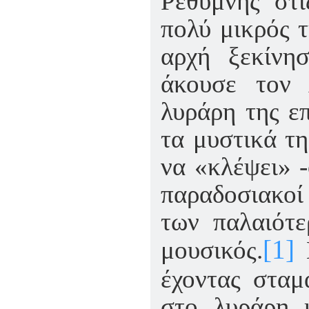
Ρεθύμνης στι
πολύ μικρός τ
αρχή ξεκίνησ
άκουσε τον 
λυράρη της επ
τα μυστικά τη
να «κλέψει» -
παραδοσιακοί
των παλαιότε
[1]
μουσικός.
έχοντας σταμ
στο λυράρη 