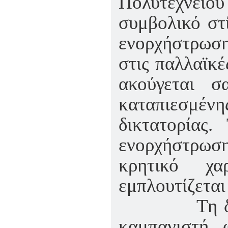
Πολυτεχνείου 
συμβολικό στί
ενορχήστρωσ
στις παλλαϊκέ
ακούγεται 
καταπιεσμέ
δικτατορίας.
ενορχήστρω
κρητικό χ
εμπλουτίζεται
Τη δεκαετί
καμπανιστή 