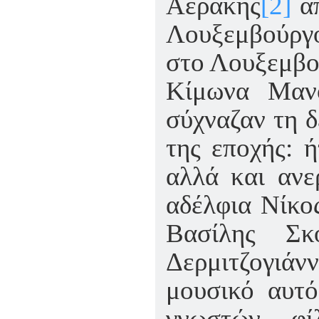
Αεράκης
[2]
απ
Λουξεμβούργο
στο Λουξεμβού
Κίμωνα Μανο
σύχναζαν τη δ
της εποχής: 
αλλά και ανε
αδέλφια Νίκο
Βασίλης Σκ
Δερμιτζογιά
μουσικό αυτό
γνωστών, φ