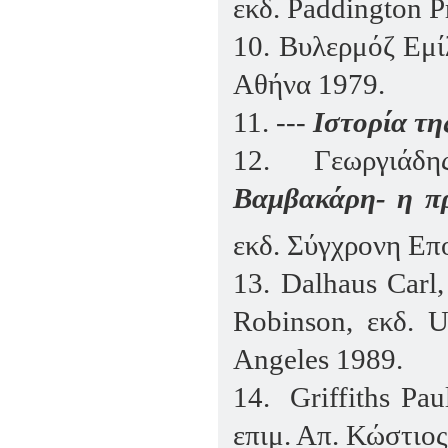
εκδ
. Paddington
P
10.
Βυλερμόζ Εμί
Αθήνα 1979.
11.
---
Ιστορία τ
12.
Γεωργιάδ
Βαμβακάρη- η πρ
εκδ. Σύγχρονη Επ
13.
Dalhaus
Carl
Robinson,
εκδ
.
U
Angeles
1989.
14.
Griffiths
Pau
επιμ. Απ. Κώστιος