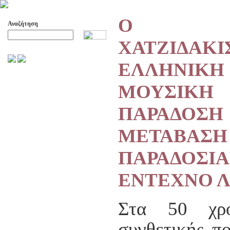
Ο ΜΑ
Αναζήτηση
ΧΑΤΖΙΔΑΚΙ
Προχωρημένη Αναζήτηση
ΕΛΛΗΝΙΚΗ
ΑΡΧΕΙΟ ΕΛΛΗΝΙΚΟΥ ΧΟΡΟΥ
ΜΟΥΣΙΚΗ
ΣΚΟΠΟΙ- ΔΡΑΣΕΙΣ
ΔΙΟΙΚΗΣΗ
ΠΑΡΑΔΟΣΗ
ΕΠΙΤΙΜΑ ΜΕΛΗ - ΕΦΟΡΟΙ
-ΣΥΜΒΟΥΛΟΙ
ΜΕΤΑΒΑΣΗ
ΣΥΜΠΟΣΙΑ ΓΙΑ TH
ΜΕΤΑΒΑΣΗ ΤΟΥ ΧΟΡΟΥ ΑΠΟ
ΤΟ ΑΓΡΟΤΙΚΟ ΣΤΟ ΑΣΤΙΚΟ
ΠΑΡΑΔΟΣΙ
ΣΥΜΠΟΣΙΑ
ΕΝΤΕΧΝΟ 
ΕΠΙΣΤΗΜΟΝΙΚΑ ΑΡΘΡΑ &
ΕΡΓΑΣΙΕΣ
ΟΛΑ ΤΑ ΑΡΘΡΑ
Στα 50 χρό
ΚΑΤΑΓΡΑΦΗ ΤΗΣ
ΜΟΥΣΙΚΟΧΟΡΕΥΤΙΚΗΣ
συνθετικής πο