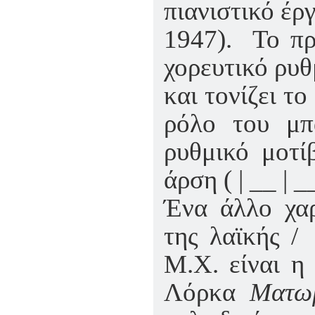
πιανιστικό έρ
1947). Το πρ
χορευτικό ρυθ
και τονίζει το
ρόλο του μ
ρυθμικό μοτί
άρση ( | __ | __
Ένα άλλο χαρ
της λαϊκής /
Μ.Χ. είναι η
Λόρκα
Ματω