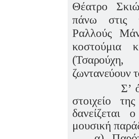
Θέατρο Σκιώ
πάνω στις π
Ραλλούς Μάν
κοστούμια 
(Τσαρούχη,
ζωντανεύουν τ
Σ’ ό,τι αφ
στοιχείο της
δανείζεται 
μουσική παράδ
α) Παρότι οι