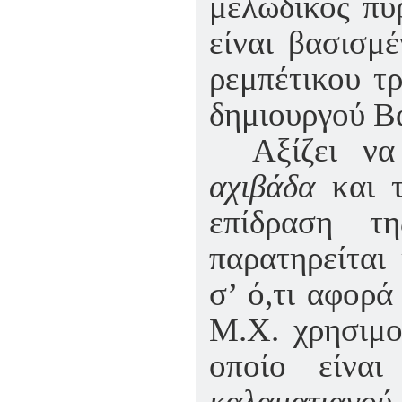
μελωδικός πυ
είναι βασισμ
ρεμπέτικου τ
δημιουργού Β
Αξίζει να
αχιβάδα
και 
επίδραση τη
παρατηρείται
σ’ ό,τι αφορά
Μ.Χ. χρησιμο
οποίο είνα
καλαματιανο