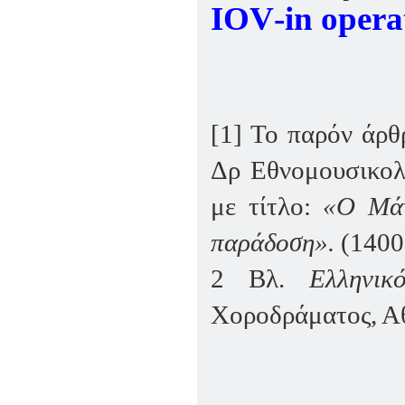
IOV
-
in
opera
[1]
Το παρόν άρθρο
Δρ Εθνομουσικολ
με τίτλο:
«Ο Μάν
παράδοση».
(1400 
2
Βλ.
Ελληνικό
Χοροδράματος, Α