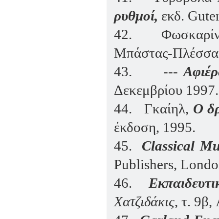
ρυθμοί,
εκδ.
Gute
42.
Φωσκαρί
Μπάστας-Πλέσσας
43.
---
Αφιέ
Δεκεμβρίου 1997.
44.
Γκαίηλ,
Ο δρ
έκδοση
, 1995.
45.
Classical Mu
Publishers, Londo
46.
Εκπαιδευτι
Χατζιδάκις
,
τ
. 9
β
,