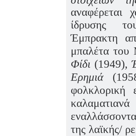
αναφέρεται χ
ίδρυσης το
Έμπρακτη απ
μπαλέτα του
Φίδι
(1949)
, 
Ερημιά
(195
φολκλορική 
καλαματια
εναλλάσσοντα
της λαϊκής/ ρ