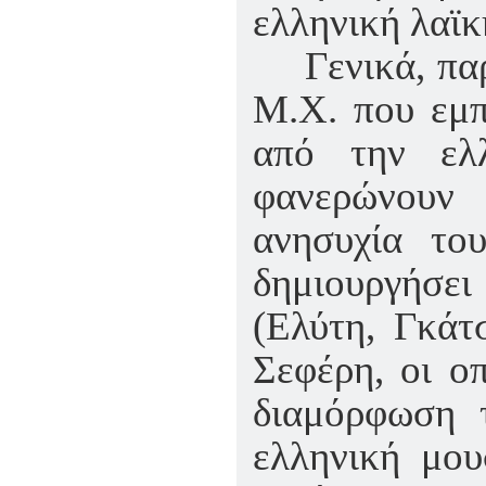
ελληνική λαϊ
Γενικά, πα
Μ.Χ. που εμπ
από την ελ
φανερώνουν 
ανησυχία το
δημιουργήσει
(Ελύτη, Γκάτ
Σεφέρη, οι ο
διαμόρφωση τ
ελληνική μου