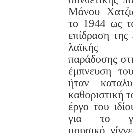
ΠΑΡΑΔΟΣΗΣ ΤΟΥ ΝΟΜΟΥ
ΠΡΕΒΕΖΗΣ
Μάνου Χατζι
H ΜΟΥΣΙΚΟΧΟΡΕΥΤΙΚΗ
ΠΑΡΑΔΟΣΗ ΤΟΥ ΝΟΜΟΥ
το 1944 ως τ
ΠΡΕΒΕΖΗΣ
ΠΑΓΚΟΣΜΙΟ ΣΥΝΕΔΡΙΟ
επίδραση της 
«COSMO ECHO - ΣΥΝΗΧΗΣΗ
ΤΩΝ ΛΑΩΝ ΤΗΣ ΓΗΣ»
λαϊκής μ
«COSMO ECHO» - GREECE 2007
παράδοσης στ
ΠΑΓΚΟΣΜΙΟ ΦΕΣΤΙΒΑΛ
ΧΟΡΟΥ «COSMO DANCE»
έμπνευση το
ΦΕΣΤΙΒΑΛ ΧΟΡΟΥ ΣΤΗΝ
ΑΘΗΝΑ
ήταν καταλυ
καθοριστική τ
έργο του ιδίο
για το γεν
μουσικό γίγνε