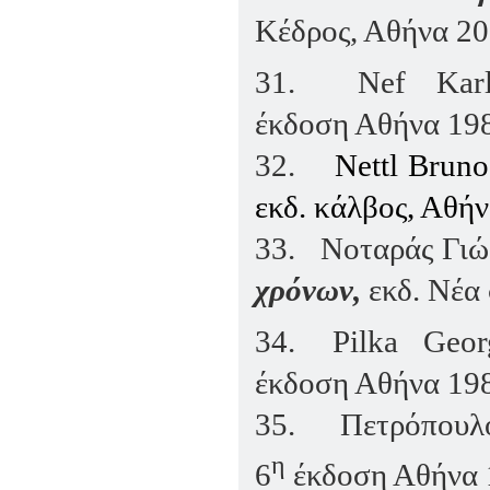
Κέδρος, Αθήνα 20
31.
Ν
ef
Κ
ar
έκδοση Αθήνα 19
32.
Nettl
Bruno
εκδ. κάλβος, Αθήν
33.
Νοταράς Γιώ
χρόνων,
εκδ. Νέα
34.
Pilka
Geor
έκδοση Αθήνα 19
35.
Πετρόπουλ
η
6
έκδοση Αθήνα 