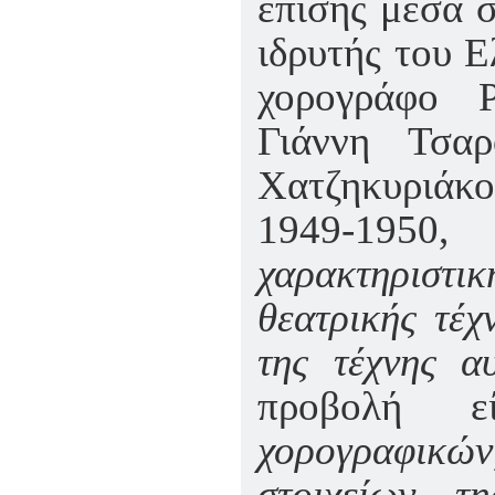
επίσης μέσα 
ιδρυτής του 
χορογράφο 
Γιάννη Τσα
Χατζηκυριάκο
1949-195
χαρακτηριστ
θεατρικής τέ
της τέχνης α
προβολή
χορογραφικώ
στοιχείων τ