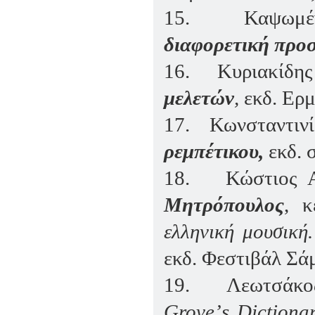
15.
Καψωμέ
διαφορετική προσ
16.
Κυριακίδη
μελετών
,
εκδ. Ερ
17.
Κωνσταντι
ρεμπέτικου,
εκδ. 
18.
Κώστιος 
Μητρόπουλος
, 
ελληνική μουσική
εκδ. Φεστιβάλ Σ
19.
Λεωτσάκο
Grove
’
s
Dictiona