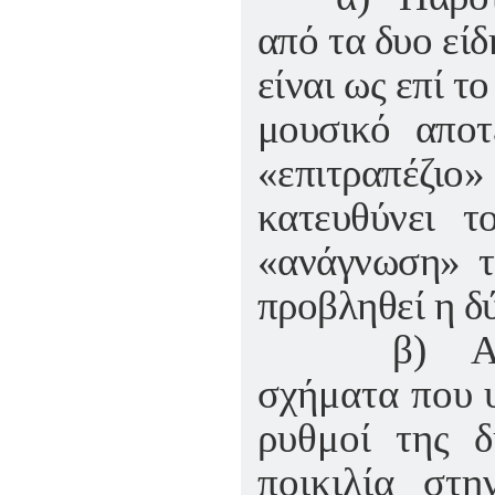
από τα δυο είδ
είναι ως επί τ
μουσικό αποτ
«επιτραπέζιο»
κατευθύνει τ
«ανάγνωση» τ
προβληθεί η δ
β) Από τα
σχήματα που υ
ρυθμοί της δ
ποικιλία στ