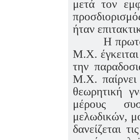
μετά τον εμφ
προσδιορισμό
ήταν επιτακτι
Η πρωτοτυπί
Μ.Χ. έγκειται
την παραδοσι
Μ.Χ. παίρνει
θεωρητική γν
μέρους συσ
μελωδικών, μ
δανείζεται τ