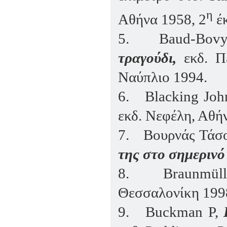
η
Αθήνα 1958, 2
έκ
5.
Baud
-
Bov
τραγούδι,
εκδ. Π
Ναύπλιο 1994.
6.
Blacking
Joh
εκδ. Νεφέλη, Αθή
7.
Βουρνάς Τάσ
της στο σημερινό
8.
Braunm
ü
l
Θεσσαλονίκη 199
9.
Buckman P,