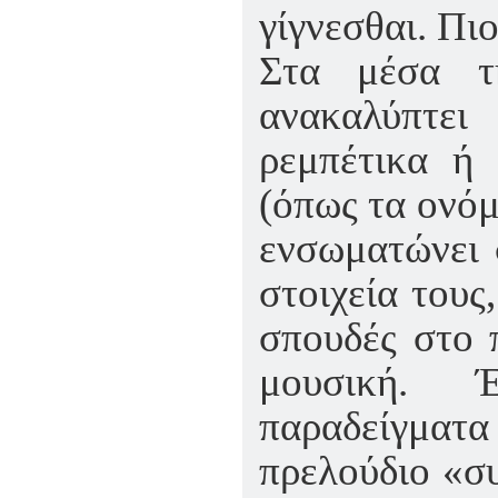
γίγνεσθαι. Πι
Στα μέσα τ
ανακαλύπτε
ρεμπέτικα ή
(όπως τα ονόμ
ενσωματώνει 
στοιχεία τους
σπουδές στο 
μουσική. 
παραδείγμα
πρελούδιο «σ