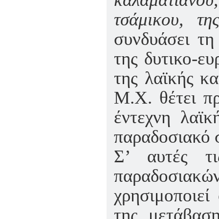
τσάμικου, τη
συνδυάσει τη
της δυτικο-ε
της λαϊκής κα
Μ.Χ. θέτει πρ
έντεχνη λαϊκ
παραδοσιακό σ
Σ’ αυτές τ
παραδοσια
χρησιμοποιεί
της μετάβασ