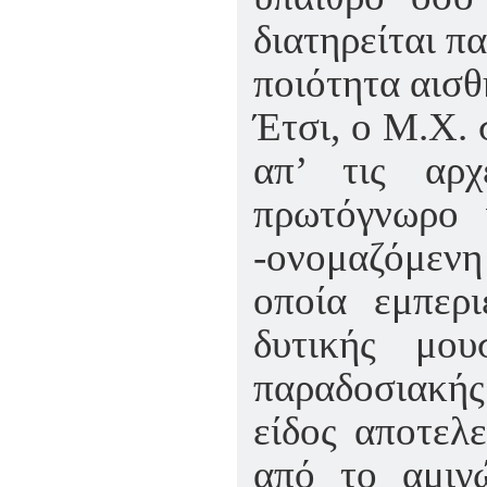
διατηρείται π
ποιότητα αισθ
Έτσι, ο Μ.Χ. 
απ’ τις αρ
πρωτόγνωρο 
-ονομαζόμενη 
οποία εμπερι
δυτικής μο
παραδοσιακής
είδος αποτελ
από το αμιγ